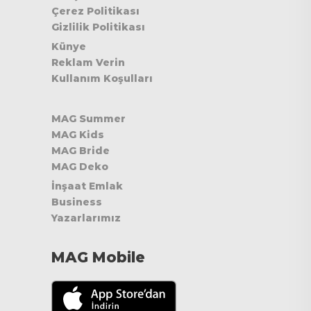
Çerez Politikası
Gizlilik Politikası
Künye
Reklam Verin
Kullanım Koşulları
MAG Summer
MAG Kids
MAG Bride
MAG Deko
İnşaat Emlak
Business
Yazarlarımız
MAG Mobile