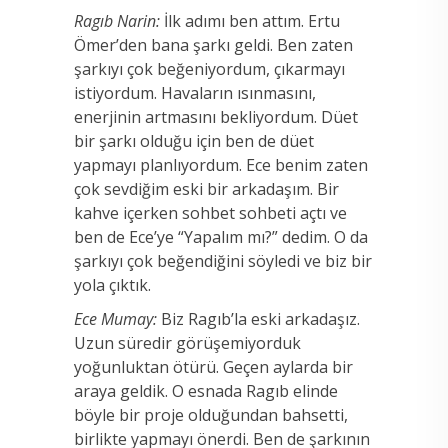
Ragıb Narin:
İlk adımı ben attım. Ertu
Ömer’den bana şarkı geldi. Ben zaten
şarkıyı çok beğeniyordum, çıkarmayı
istiyordum. Havaların ısınmasını,
enerjinin artmasını bekliyordum. Düet
bir şarkı olduğu için ben de düet
yapmayı planlıyordum. Ece benim zaten
çok sevdiğim eski bir arkadaşım. Bir
kahve içerken sohbet sohbeti açtı ve
ben de Ece’ye “Yapalım mı?” dedim. O da
şarkıyı çok beğendiğini söyledi ve biz bir
yola çıktık.
Ece Mumay:
Biz Ragıb’la eski arkadaşız.
Uzun süredir görüşemiyorduk
yoğunluktan ötürü. Geçen aylarda bir
araya geldik. O esnada Ragıb elinde
böyle bir proje olduğundan bahsetti,
birlikte yapmayı önerdi. Ben de şarkının