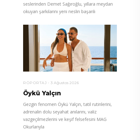
seslerinden Demet Sağıroğlu, yıllara meydan
okuyan şarkılarını yeni neslin başarılı
RÖPORTAJ
3 Ağustos 2026
Öykü Yalçın
Gezgin fenomen Öykü Yalçın, tatil rutinlerini,
adrenalin dolu seyahat anılarını, valiz
vazgeçilmezlerini ve keşif felsefesini MAG
Okurlarıyla