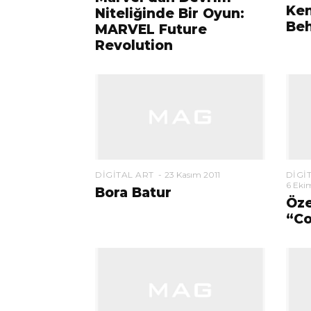
Ke
Niteliğinde Bir Oyun:
Beh
MARVEL Future
Revolution
DIGITAL ART
23 Kasım 2011
DIGI
6 Eki
Bora Batur
Öze
“Co