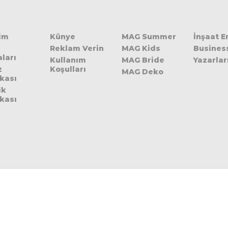
şim
Künye
MAG Summer
İnşaat 
Reklam Verin
MAG Kids
Busines
ları
Kullanım
MAG Bride
Yazarlar
z
Koşulları
MAG Deko
ikası
ik
ikası