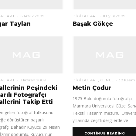
TAL ART
16 Aralık 2009
DIGITAL ART
11 Eylül 2009
ar Taylan
Başak Gökçe
TAL ART
1 Haziran 2009
DIGITAL ART
,
GENEL
30 Kasım
allerinin Peşindeki
Metin Çodur
arılı Fotografçı
1975 Bolu doğumlu fotoğrafçı;
allerini Takip Etti
Marmara Üniversitesi Güzel Sana
en gelen fotoğraf tutkusunu
Tekstil Tasarım mezunu. Ünivers
ğe dönüştüren başarılı
yıllarında çeşitli dergilerde ve
rafçı Bahadır Kuyucu 29 Nisan
İzmir doğumlu. Kuyucu’nun
CONTINUE READING