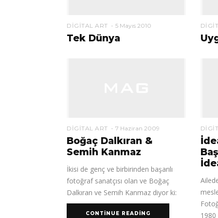
DIGITAL ART
5 Mayıs 2010
DIGI
Tek Dünya
Uyg
DIGITAL ART
7 Haziran 2009
DIGI
Boğaç Dalkıran &
İde
Semih Kanmaz
Baş
İde
İkisi de genç ve birbirinden başarılı
Ailed
fotoğraf sanatçısı olan ve Boğaç
mesle
Dalkıran ve Semih Kanmaz diyor ki:
Fotoğ
CONTINUE READING
1980 