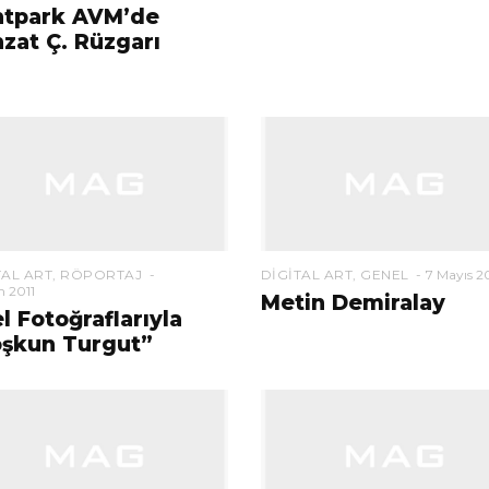
ntpark AVM’de
zat Ç. Rüzgarı
TAL ART
,
RÖPORTAJ
DIGITAL ART
,
GENEL
7 Mayıs 2
m 2011
Metin Demiralay
l Fotoğraflarıyla
şkun Turgut”