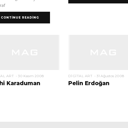
raf
CONTINUE READING
TAL ART
30 Kasım 2008
DIGITAL ART
31 Ağustos 2008
hi Karaduman
Pelin Erdoğan