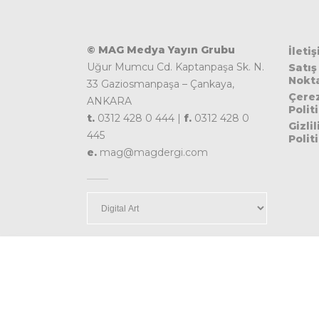
© MAG Medya Yayın Grubu
İleti
Uğur Mumcu Cd. Kaptanpaşa Sk. N.
Satış
Nokta
33 Gaziosmanpaşa – Çankaya,
Çere
ANKARA
Polit
t.
0312 428 0 444 |
f.
0312 428 0
Gizlil
445
Polit
e.
mag@magdergi.com
Kategoriler