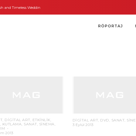
nd Timeless Weddings
Bodrum’dan İngiltere’ye Kısa Bir Yolculuk
Bodrum’
RÖPORTAJ
T
,
DIGITAL ART
,
ETKINLIK
,
DIGITAL ART
,
DVD
,
SANAT
,
SIN
A
,
KUTLAMA
,
SANAT
,
SINEMA
,
3 Eylül 2013
TIM
sım 2013