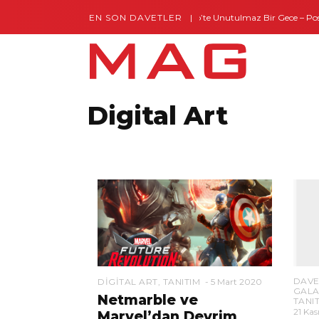
EN SON DAVETLER
Gaziantep’te Unutulmaz Bir Gece – Posh a
Digital Art
DAVE
DIGITAL ART
,
TANITIM
5 Mart 2020
GAL
Netmarble ve
TANI
21 Ka
Marvel’dan Devrim