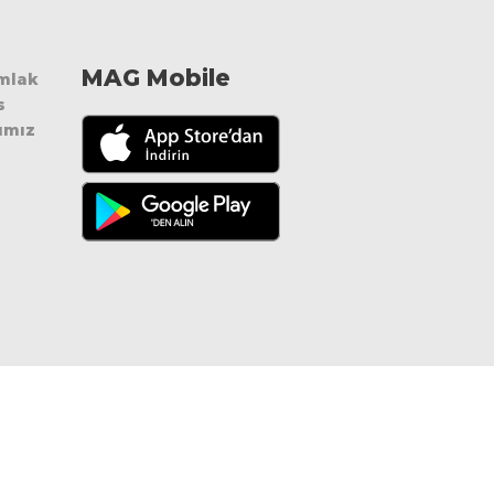
MAG Mobile
Emlak
s
ımız