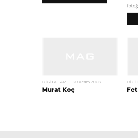
fotoğ
DIGITAL ART
30 Kasım 2008
DIGI
Murat Koç
Fet