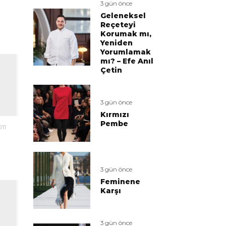
3 gün önce
Geleneksel
Reçeteyi
Korumak mı,
Yeniden
Yorumlamak
mı? – Efe Anıl
Çetin
3 gün önce
Kırmızı
Pembe
011
3 gün önce
Feminene
Karşı
3 gün önce