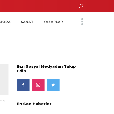
un Altın Saatinde Özel Davet
Yoko Ono Sergisi Özel Bir Davetle Açıldı
M
MODA
SANAT
YAZARLAR
Bizi Sosyal Medyadan Takip
Edin
EMA
En Son Haberler