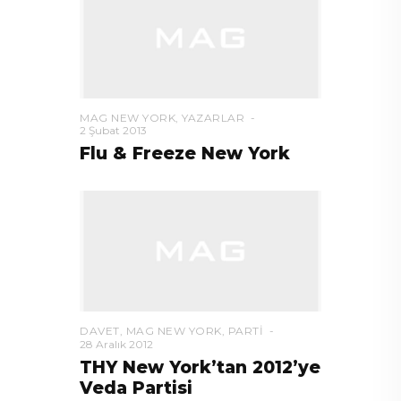
MAG NEW YORK
,
YAZARLAR
2 Şubat 2013
Flu & Freeze New York
DAVET
,
MAG NEW YORK
,
PARTI
28 Aralık 2012
THY New York’tan 2012’ye
Veda Partisi