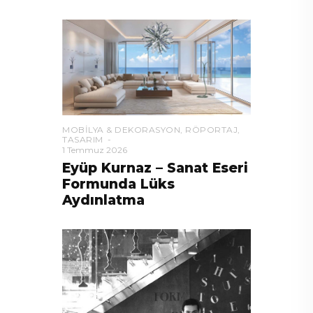
MOBILYA & DEKORASYON
,
RÖPORTAJ
,
TASARIM
1 Temmuz 2026
Eyüp Kurnaz – Sanat Eseri
Formunda Lüks
Aydınlatma