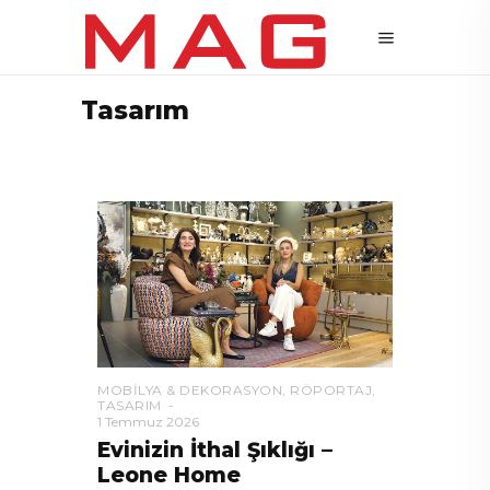
Tasarım
MOBILYA & DEKORASYON
,
RÖPORTAJ
,
TASARIM
1 Temmuz 2026
Evinizin İthal Şıklığı –
Leone Home