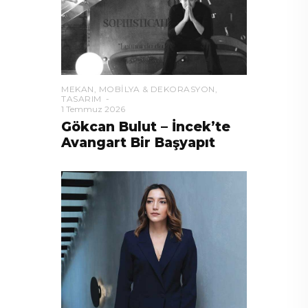
MEKAN
,
MOBILYA & DEKORASYON
,
TASARIM
1 Temmuz 2026
Gökcan Bulut – İncek’te
Avangart Bir Başyapıt