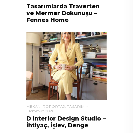
Tasarımlarda Traverten
ve Mermer Dokunuşu –
Fennes Home
MEKAN
,
RÖPORTAJ
,
TASARIM
1 Temmuz 2026
D Interior Design Studio –
İhtiyaç, İşlev, Denge