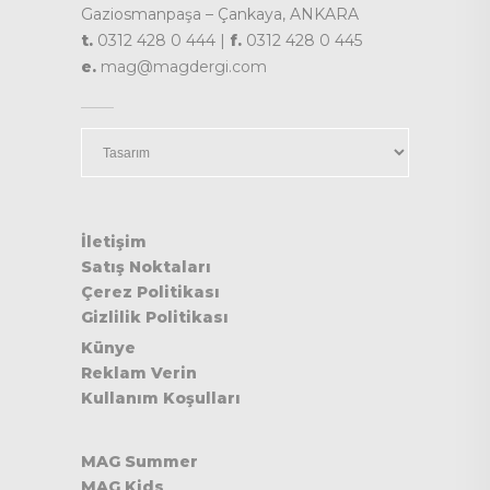
Gaziosmanpaşa – Çankaya, ANKARA
t.
0312 428 0 444 |
f.
0312 428 0 445
e.
mag@magdergi.com
Kategoriler
İletişim
Satış Noktaları
Çerez Politikası
Gizlilik Politikası
Künye
Reklam Verin
Kullanım Koşulları
MAG Summer
MAG Kids