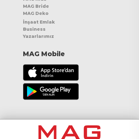
MAG Bride
MAG Deko
İnşaat Emlak
Business
Yazarlarımız
MAG Mobile