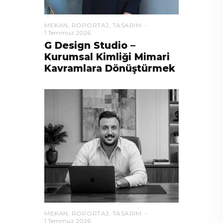
MEKAN
,
RÖPORTAJ
,
TASARIM
1 Temmuz 2026
G Design Studio –
Kurumsal Kimliği Mimari
Kavramlara Dönüştürmek
MEKAN
,
RÖPORTAJ
,
TASARIM
1 Temmuz 2026