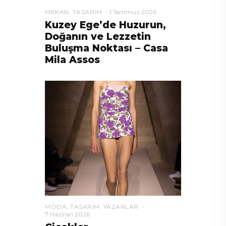
MEKAN
,
TASARIM
1 Temmuz 2026
Kuzey Ege’de Huzurun,
Doğanın ve Lezzetin
Buluşma Noktası – Casa
Mila Assos
MODA
,
TASARIM
,
YAZARLAR
7 Haziran 2026