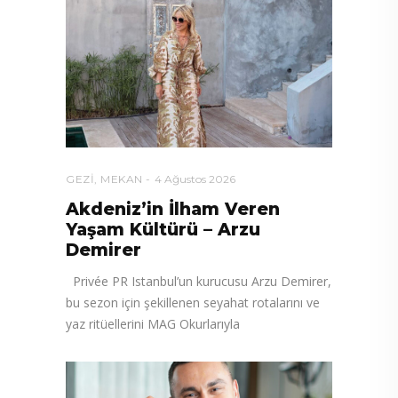
GEZI
,
MEKAN
4 Ağustos 2026
Akdeniz’in İlham Veren
Yaşam Kültürü – Arzu
Demirer
Privée PR Istanbul’un kurucusu Arzu Demirer,
bu sezon için şekillenen seyahat rotalarını ve
yaz ritüellerini MAG Okurlarıyla