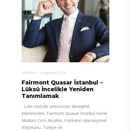
MEKAN
4 Ağustos 2026
Fairmont Quasar İstanbul –
Lüksü İncelikle Yeniden
Tanımlamak
Lüks otelcilik sektörünün deneyimli
liderlerinden, Fairmont Quasar İstanbul Genel
Müdürü Cem Akşahin, markanın operasyonel
vizyonunu, Türkiye ve