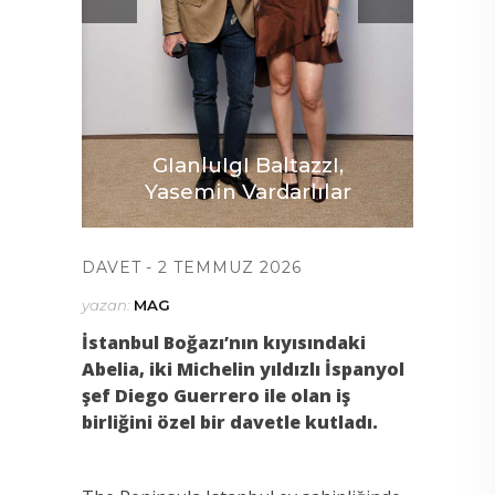
GIanluIgI BaltazzI,
Yasemin Vardarlılar
DAVET
2 TEMMUZ 2026
yazan:
MAG
İ
stanbul Bo
ğ
az
ı’
n
ı
n k
ı
y
ı
s
ı
ndaki
Abelia, iki Michelin y
ı
ld
ı
zl
ı
İ
spanyol
ş
ef Diego Guerrero ile olan i
ş
birli
ğ
ini
ö
zel bir davetle kutlad
ı
.