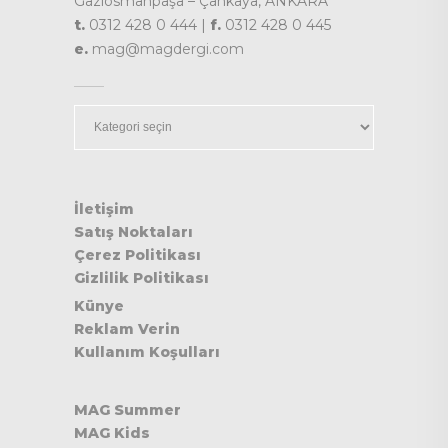
Gaziosmanpaşa – Çankaya, ANKARA
t.
0312 428 0 444 |
f.
0312 428 0 445
e.
mag@magdergi.com
Kategoriler
İletişim
Satış Noktaları
Çerez Politikası
Gizlilik Politikası
Künye
Reklam Verin
Kullanım Koşulları
MAG Summer
MAG Kids