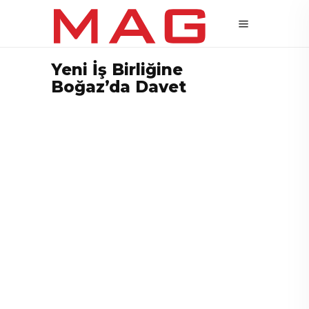
Yeni İş Birliğine
Boğaz’da Davet