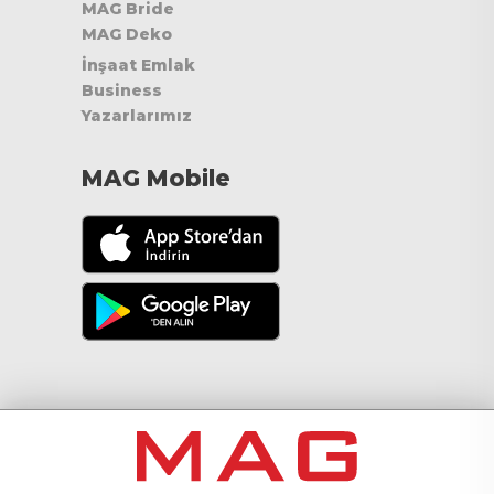
MAG Bride
MAG Deko
İnşaat Emlak
Business
Yazarlarımız
MAG Mobile