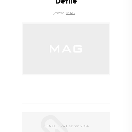
Defile
yazan:
MAG
DEVAMI
GENEL
24 Haziran 2014