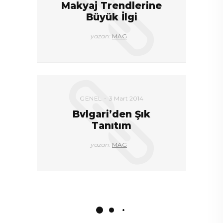
Makyaj Trendlerine
Büyük İlgi
yazan:
MAG
GENEL
3 Mart 2014
Bvlgari’den Şık
Tanıtım
yazan:
MAG