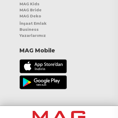
MAG Kids
MAG Bride
MAG Deko
İnşaat Emlak
Business
Yazarlarımız
MAG Mobile