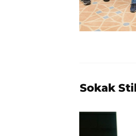
Sokak Sti
Yılmaz