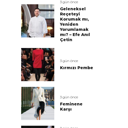
3 gün önce
Geleneksel
Reçeteyi
Korumak mı,
Yeniden
Yorumlamak
mı? – Efe Anıl
Çetin
3 gün önce
Kırmızı Pembe
3 gün önce
Feminene
Karşı