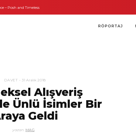
imeless Weddings
Bodrum’dan İngiltere’ye Kısa Bir Yolculuk
Bodrum’un A
RÖPORTAJ
DAVET
31 Aralık 2018
eksel Alışveriş
e Ünlü İsimler Bir
raya Geldi
yazan:
MAG