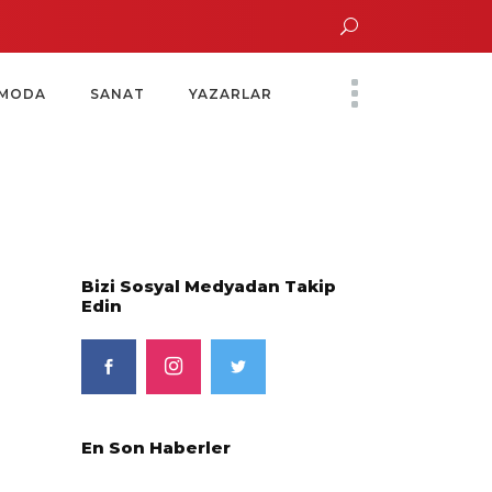
ltın Saatinde Özel Davet
Yoko Ono Sergisi Özel Bir Davetle Açıldı
Monte
MODA
SANAT
YAZARLAR
Bizi Sosyal Medyadan Takip
Edin
En Son Haberler