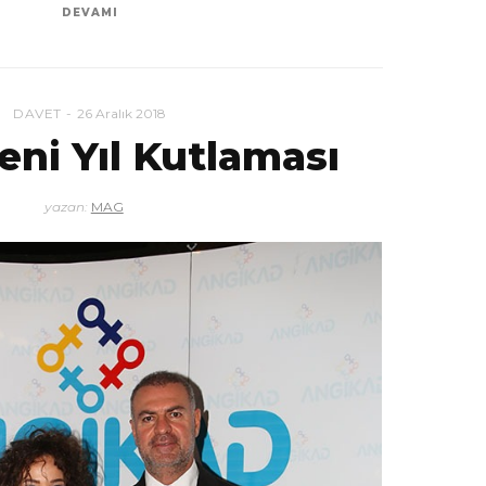
DEVAMI
DAVET
26 Aralık 2018
eni Yıl Kutlaması
yazan:
MAG