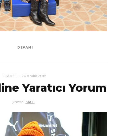
DEVAMI
DAVET
26 Aralık 2018
line Yaratıcı Yorum
yazan:
MAG