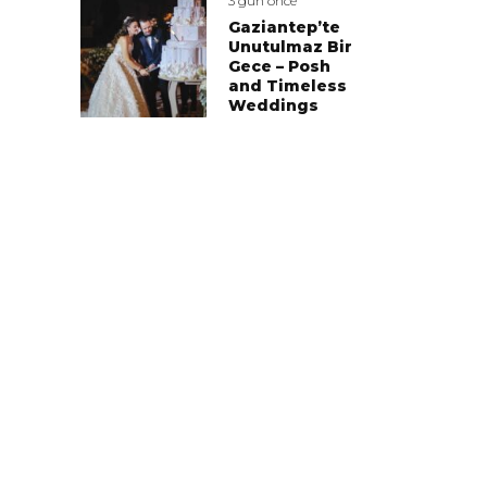
3 gün önce
Gaziantep’te
Unutulmaz Bir
Gece – Posh
and Timeless
Weddings
Aslı Pehlivanlar