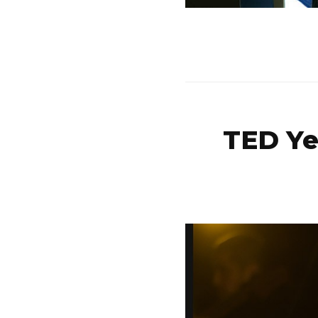
TED Yen
Eker