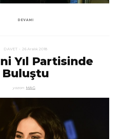
DEVAMI
DAVET
26 Aralık 2018
i Yıl Partisinde
Buluştu
yazan:
MAG