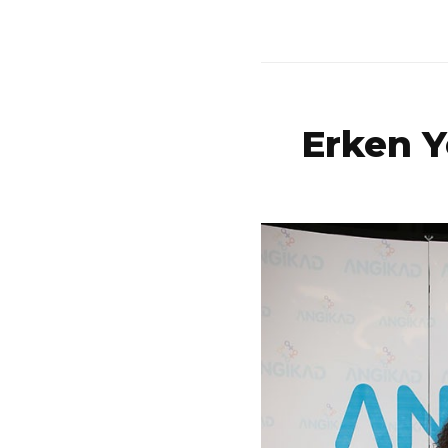
Erken Y
 Kaya