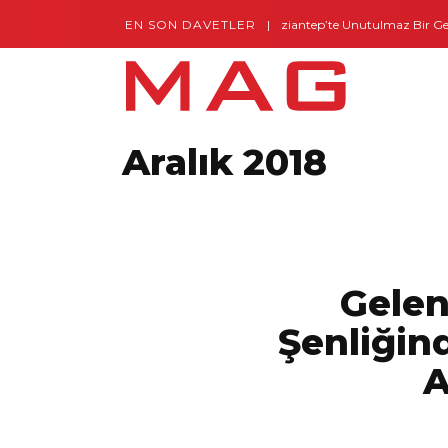
EN SON DAVETLER
Gaziantep’te Unutulmaz Bir Gece – Posh and T
Aralık 2018
Gelen
Şenliğind
A