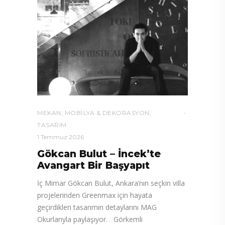
MEKAN
,
MOBILYA & DEKORASYON
,
TASARIM
1 Temmuz 2026
Gökcan Bulut – İncek’te
Avangart Bir Başyapıt
İç Mimar Gökcan Bulut, Ankara’nın seçkin villa
projelerinden Greenmax için hayata
geçirdikleri tasarımın detaylarını MAG
Okurlarıyla paylaşıyor. Görkemli