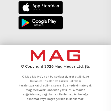
© Copyright 2026 Mag Medya Ltd. Şti.
© Mag Medya’ya ait bu sayfayı ziyaret ettiğinizde
Kullanım Koşulları
ve
Gizlilik Politikası
tarafınızca kabul edilmiş sayılır. Bu sitedeki materyal,
Mag Medya’nın önceden yazılı izni olmadan
çoğaltılamaz, dağıtılamaz, iletilemez, ön belleğe
alınamaz veya başka şekilde kullanılamaz.