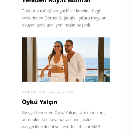
Yeniden Hayat Bulmalı”
Türk pop müziğinin güçlü ve kendine özgü
seslerinden Demet Sağıroğlu, yıllara meydan
okuyan şarkılarını yeni neslin başarılı
RÖPORTAJ
3 Ağustos 2026
Öykü Yalçın
Gezgin fenomen Öykü Yalçın, tatil rutinlerini,
adrenalin dolu seyahat anılarını, valiz
vazgeçilmezlerini ve keşif felsefesini MAG