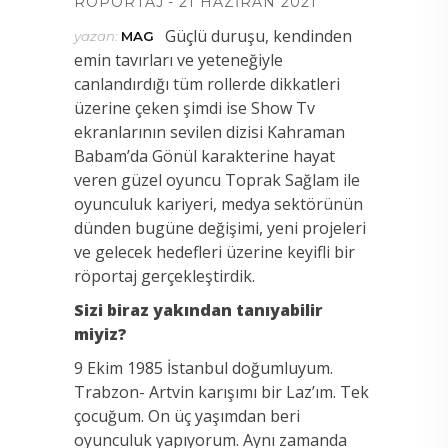
RÖPORTAJ
21 HAZIRAN 2021
Güçlü duruşu, kendinden
yazan:
MAG
emin tavırları ve yeteneğiyle
canlandırdığı tüm rollerde dikkatleri
üzerine çeken şimdi ise Show Tv
ekranlarının sevilen dizisi Kahraman
Babam’da Gönül karakterine hayat
veren güzel oyuncu Toprak Sağlam ile
oyunculuk kariyeri, medya sektörünün
dünden bugüne değişimi, yeni projeleri
ve gelecek hedefleri üzerine keyifli bir
röportaj gerçekleştirdik.
Sizi biraz yakından tanıyabilir
miyiz?
9 Ekim 1985 İstanbul doğumluyum.
Trabzon- Artvin karışımı bir Laz’ım. Tek
çocuğum. On üç yaşımdan beri
oyunculuk yapıyorum. Aynı zamanda