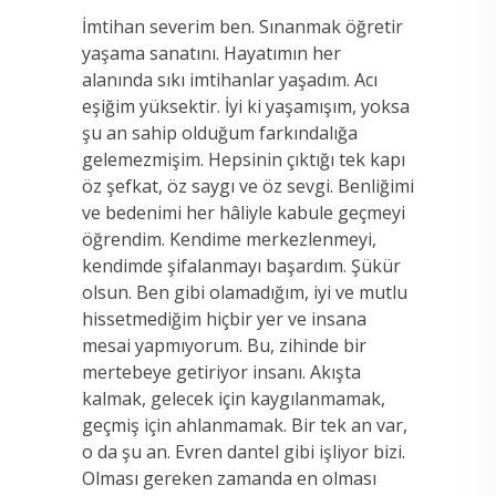
İmtihan severim ben. Sınanmak öğretir
yaşama sanatını. Hayatımın her
alanında sıkı imtihanlar yaşadım. Acı
eşiğim yüksektir. İyi ki yaşamışım, yoksa
şu an sahip olduğum farkındalığa
gelemezmişim. Hepsinin çıktığı tek kapı
öz şefkat, öz saygı ve öz sevgi. Benliğimi
ve bedenimi her hâliyle kabule geçmeyi
öğrendim. Kendime merkezlenmeyi,
kendimde şifalanmayı başardım. Şükür
olsun. Ben gibi olamadığım, iyi ve mutlu
hissetmediğim hiçbir yer ve insana
mesai yapmıyorum. Bu, zihinde bir
mertebeye getiriyor insanı. Akışta
kalmak, gelecek için kaygılanmamak,
geçmiş için ahlanmamak. Bir tek an var,
o da şu an. Evren dantel gibi işliyor bizi.
Olması gereken zamanda en olması