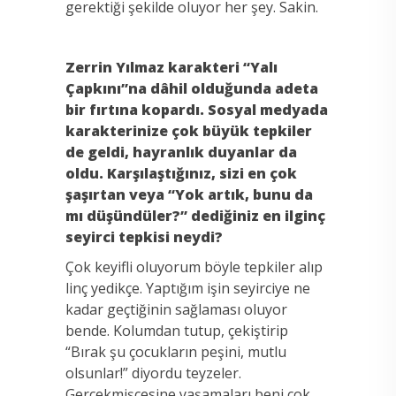
gerektiği şekilde oluyor her şey. Sakin.
Zerrin Yılmaz karakteri “Yalı
Çapkını”na dâhil olduğunda adeta
bir fırtına kopardı. Sosyal medyada
karakterinize çok büyük tepkiler
de geldi, hayranlık duyanlar da
oldu. Karşılaştığınız, sizi en çok
şaşırtan veya “Yok artık, bunu da
mı düşündüler?” dediğiniz en ilginç
seyirci tepkisi neydi?
Çok keyifli oluyorum böyle tepkiler alıp
linç yedikçe. Yaptığım işin seyirciye ne
kadar geçtiğinin sağlaması oluyor
bende. Kolumdan tutup, çekiştirip
“Bırak şu çocukların peşini, mutlu
olsunlar!” diyordu teyzeler.
Gerçekmişçesine yaşamaları beni çok