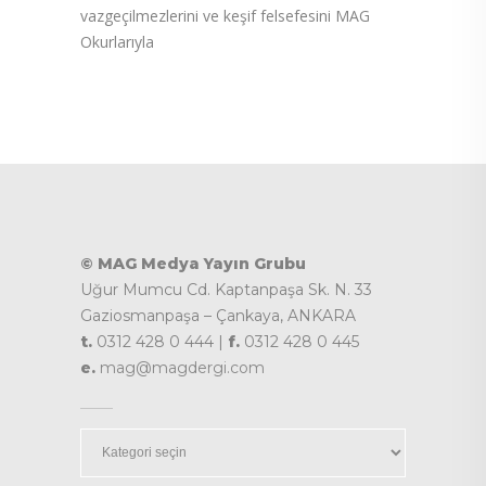
vazgeçilmezlerini ve keşif felsefesini MAG
Okurlarıyla
© MAG Medya Yayın Grubu
Uğur Mumcu Cd. Kaptanpaşa Sk. N. 33
Gaziosmanpaşa – Çankaya, ANKARA
t.
0312 428 0 444 |
f.
0312 428 0 445
e.
mag@magdergi.com
Kategoriler