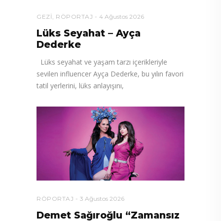
GEZI
,
RÖPORTAJ
4 Ağustos 2026
Lüks Seyahat – Ayça
Dederke
Lüks seyahat ve yaşam tarzı içerikleriyle
sevilen influencer Ayça Dederke, bu yılın favori
tatil yerlerini, lüks anlayışını,
RÖPORTAJ
3 Ağustos 2026
Demet Sağıroğlu “Zamansız