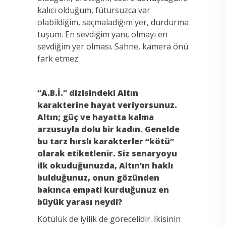
kalıcı olduğum, fütursuzca var
olabildiğim, saçmaladığım yer, durdurma
tuşum. En sevdiğim yanı, olmayı en
sevdiğim yer olması. Sahne, kamera önü
fark etmez.
“A.B.İ.” dizisindeki Altın
karakterine hayat veriyorsunuz.
Altın; güç ve hayatta kalma
arzusuyla dolu bir kadın. Genelde
bu tarz hırslı karakterler “kötü”
olarak etiketlenir. Siz senaryoyu
ilk okuduğunuzda, Altın’ın haklı
bulduğunuz, onun gözünden
bakınca empati kurduğunuz en
büyük yarası neydi?
Kötülük de iyilik de görecelidir. İkisinin