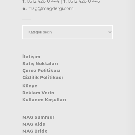
t.
0312 428 0 444 |
f.
0312 428 0 445
e.
mag@magdergi.com
Kategoriler
İletişim
Satış Noktaları
Çerez Politikası
Gizlilik Politikası
Künye
Reklam Verin
Kullanım Koşulları
MAG Summer
MAG Kids
MAG Bride