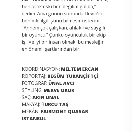
ben artık eski ben değilim galiba,”
dedim. Ama günün sonunda Devin’in
benimle ilgili şunu bilmesini isterim:
“Annem çok çalışkan, ahlaklı ve saygılı
bir oyuncu.” Çünkü oyunculuk bir ekip
işi. Ve iyi bir insan olmak, bu mesleğin
en önemli şartlarından biri.
KOORDİNASYON:
MELTEM ERCAN
RÖPORTAJ:
BEGÜM TURANÇİFTÇİ
FOTOĞRAF:
ÜNAL AVCI
STYLING:
MERVE OKUR
SAÇ:
AKIN ÜNAL
MAKYAJ: B
URCU TAŞ
MEKÂN:
FAIRMONT QUASAR
ISTANBUL