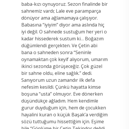
baba-kızı oynuyoruz. Sezon finalinde bir
sahnemiz vardı; Lale eve paramparça
dönüyor ama ağlamamaya çalışıyor.
Babasına “iyiyim” diyor ama aslında hiç
iyi değil. O sahnede sustuğum her yeri o
kadar hissederek sustum ki… Boğazım
düğümlendi gerçekten. Ve Çetin abi
bana o sahneden sonra “Seninle
oynamaktan çok keyif alıyorum, umarım
ikinci sezonda görüşeceğiz. Çok güzel
bir sahne oldu, eline sağlık.” dedi.
Sanıyorum uzun zamandır ilk defa
nefesim kesildi. Çünkü hayatta kimse
boşuna “usta” olmuyor. Eve dönerken
düşündükçe ağladım. Hem kendimle
gurur duyduğum için, hem de çocukken
hayalini kuran o küçük Başak’a verdiğim
sözü tuttuğumu hissettiğim için. Eşime
bile “Gönlüme bir Çetin Tekindor değdi,