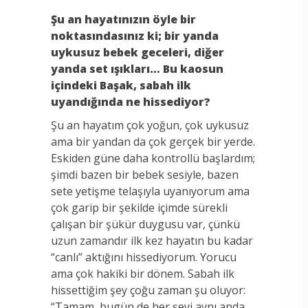
Şu an hayatınızın öyle bir
noktasındasınız ki; bir yanda
uykusuz bebek geceleri, diğer
yanda set ışıkları… Bu kaosun
içindeki Başak, sabah ilk
uyandığında ne hissediyor?
Şu an hayatım çok yoğun, çok uykusuz
ama bir yandan da çok gerçek bir yerde.
Eskiden güne daha kontrollü başlardım;
şimdi bazen bir bebek sesiyle, bazen
sete yetişme telaşıyla uyanıyorum ama
çok garip bir şekilde içimde sürekli
çalışan bir şükür duygusu var, çünkü
uzun zamandır ilk kez hayatın bu kadar
“canlı” aktığını hissediyorum. Yorucu
ama çok hakiki bir dönem. Sabah ilk
hissettiğim şey çoğu zaman şu oluyor:
“Tamam, bugün de her şeyi aynı anda