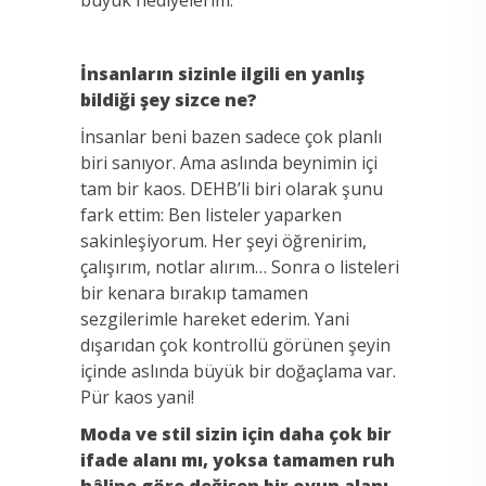
İnsanların sizinle ilgili en yanlış
bildiği şey sizce ne?
İnsanlar beni bazen sadece çok planlı
biri sanıyor. Ama aslında beynimin içi
tam bir kaos. DEHB’li biri olarak şunu
fark ettim: Ben listeler yaparken
sakinleşiyorum. Her şeyi öğrenirim,
çalışırım, notlar alırım… Sonra o listeleri
bir kenara bırakıp tamamen
sezgilerimle hareket ederim. Yani
dışarıdan çok kontrollü görünen şeyin
içinde aslında büyük bir doğaçlama var.
Pür kaos yani!
Moda ve stil sizin için daha çok bir
ifade alanı mı, yoksa tamamen ruh
hâline göre değişen bir oyun alanı