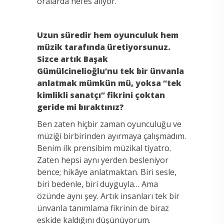
oralarda nefes alıyor.
Uzun süredir hem oyunculuk hem
müzik tarafında üretiyorsunuz.
Sizce artık Başak
Gümülcinelioğlu’nu tek bir ünvanla
anlatmak mümkün mü, yoksa “tek
kimlikli sanatçı” fikrini çoktan
geride mi bıraktınız?
Ben zaten hiçbir zaman oyunculuğu ve
müziği birbirinden ayırmaya çalışmadım.
Benim ilk prensibim müzikal tiyatro.
Zaten hepsi aynı yerden besleniyor
bence; hikâye anlatmaktan. Biri sesle,
biri bedenle, biri duyguyla… Ama
özünde aynı şey. Artık insanları tek bir
ünvanla tanımlama fikrinin de biraz
eskide kaldığını düşünüyorum.