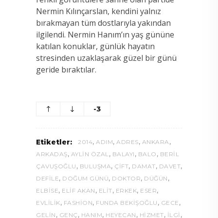
Nermin Kılınçarslan, kendini yalnız
bırakmayan tüm dostlarıyla yakından
ilgilendi. Nermin Hanım’ın yaş gününe
katılan konuklar, günlük hayatın
stresinden uzaklaşarak güzel bir günü
geride bıraktılar.
-3
,
,
,
,
Etiketler:
2014
ADIM
ADRES
ANKARA
,
,
,
,
ARKADAŞ
AYLIN ÖZAL
BALAYI
BALO
BERIL
,
,
,
,
,
ÇAVUŞOĞLU
BULUŞMA
ÇIFT
DAMAT
DAVET
,
,
,
,
DEFILE
DOĞUM GÜNÜ
DOKTOR
DÜĞÜN
,
,
,
,
,
ELBISE
ELIF AKAN
ELIT
ERKEK
ESER
,
,
,
,
EVLILIK
FASHION
FUNDA BEKIŞOĞLU
GECE
,
,
,
,
,
,
GELIN
GENÇ
HANIM
HEYECAN
HIZMET
ILGI