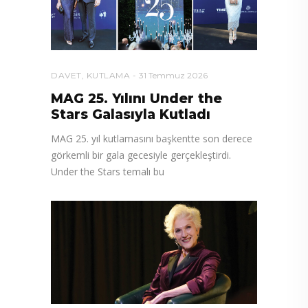
DAVET
,
KUTLAMA
31 Temmuz 2026
MAG 25. Yılını Under the
Stars Galasıyla Kutladı
MAG 25. yıl kutlamasını başkentte son derece
görkemli bir gala gecesiyle gerçekleştirdi.
Under the Stars temalı bu