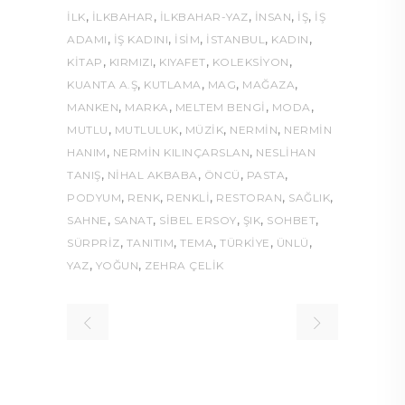
,
,
,
,
,
ILK
ILKBAHAR
İLKBAHAR-YAZ
INSAN
IŞ
IŞ
,
,
,
,
,
ADAMI
IŞ KADINI
ISIM
ISTANBUL
KADIN
,
,
,
,
KITAP
KIRMIZI
KIYAFET
KOLEKSİYON
,
,
,
,
KUANTA A.Ş
KUTLAMA
MAG
MAĞAZA
,
,
,
,
MANKEN
MARKA
MELTEM BENGİ
MODA
,
,
,
,
MUTLU
MUTLULUK
MÜZIK
NERMİN
NERMIN
,
,
HANIM
NERMIN KILINÇARSLAN
NESLIHAN
,
,
,
,
TANIŞ
NİHAL AKBABA
ÖNCÜ
PASTA
,
,
,
,
,
PODYUM
RENK
RENKLI
RESTORAN
SAĞLIK
,
,
,
,
,
SAHNE
SANAT
SİBEL ERSOY
ŞIK
SOHBET
,
,
,
,
,
SÜRPRIZ
TANITIM
TEMA
TÜRKIYE
ÜNLÜ
,
,
YAZ
YOĞUN
ZEHRA ÇELİK