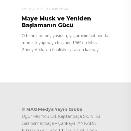
YAZARLAR
2 Nisan 2026
Maye Musk ve Yeniden
Başlamanın Gücü
O henüz on beş yaşında, yaşamının baharında
modellik yapmaya başladı. 1969’da Miss
Güney Afrika’da finalistler arasına kalmayı
© MAG Medya Yayın Grubu
Uğur Mumcu Cd. Kaptanpaşa Sk. N. 33
Gaziosmanpaşa – Çankaya, ANKARA
t.
0312 428 0 444 |
f.
0312 428 0 445