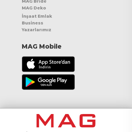
MAG Bride
MAG Deko
İnşaat Emlak
Business
Yazarlarımız
MAG Mobile