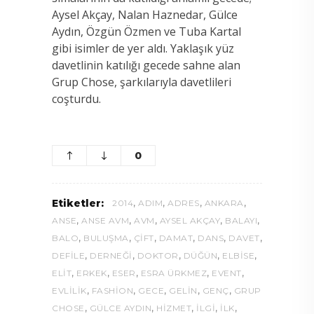
Aysel Akçay, Nalan Haznedar, Gülce
Aydın, Özgün Özmen ve Tuba Kartal
gibi isimler de yer aldı. Yaklaşık yüz
davetlinin katılığı gecede sahne alan
Grup Chose, şarkılarıyla davetlileri
coşturdu.
0
,
,
,
,
Etiketler:
2014
ADIM
ADRES
ANKARA
,
,
,
,
,
ANSE
ANSE AVM
AVM
AYSEL AKÇAY
BALAYI
,
,
,
,
,
,
BALO
BULUŞMA
ÇIFT
DAMAT
DANS
DAVET
,
,
,
,
,
DEFILE
DERNEĞI
DOKTOR
DÜĞÜN
ELBISE
,
,
,
,
,
ELIT
ERKEK
ESER
ESRA ÜRKMEZ
EVENT
,
,
,
,
,
EVLILIK
FASHION
GECE
GELIN
GENÇ
GRUP
,
,
,
,
,
CHOSE
GÜLCE AYDIN
HIZMET
ILGI
ILK