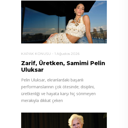
KAPAK KONUSU
1 Ağustos 2026
Zarif, Üretken, Samimi Pelin
Uluksar
Pelin Uluksar, ekranlardaki başarılı
performanslarının çok ötesinde; disiplini,
üretkenliği ve hayata karşı hiç sönmeyen
merakıyla dikkat çeken