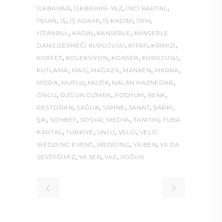
,
,
,
ILKBAHAR
İLKBAHAR-YAZ
İNCI KARTAL
,
,
,
,
,
INSAN
IŞ
IŞ ADAMI
IŞ KADINI
ISIM
,
,
,
ISTANBUL
KADIN
KANSERLE
KANSERLE
,
,
,
DANS DERNEĞI KURUCUSU
KITAP
KIRMIZI
,
,
,
,
KIYAFET
KOLEKSİYON
KONSER
KURUCUSU
,
,
,
,
,
KUTLAMA
MAG
MAĞAZA
MANKEN
MARKA
,
,
,
,
MODA
MUTLU
MÜZIK
NALAN HAZNEDAR
,
,
,
,
ÖNCÜ
ÖZGÜN ÖZMEN
PODYUM
RENK
,
,
,
,
,
RESTORAN
SAĞLIK
SAHNE
SANAT
ŞARKI
,
,
,
,
ŞIK
SOHBET
SOSYAL MEDYA
TANITIM
TUBA
,
,
,
,
KARTAL
TÜRKIYE
ÜNLÜ
VELO
VELO
,
,
,
WEDDING EVENT
WEDDING
YA BEN
YA DA
,
,
,
SEVDIĞIMIZ
YA SEN
YAZ
YOĞUN