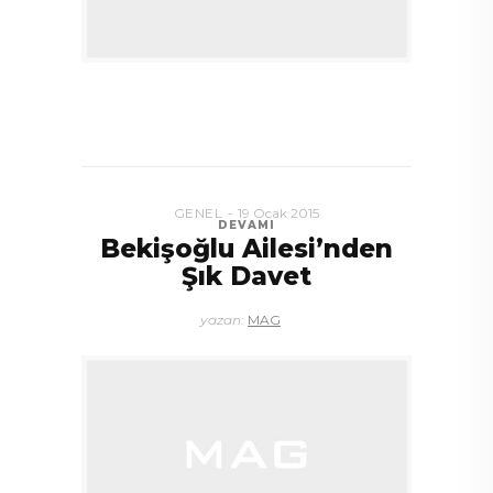
GENEL
19 Ocak 2015
DEVAMI
Bekişoğlu Ailesi’nden
Şık Davet
yazan:
MAG