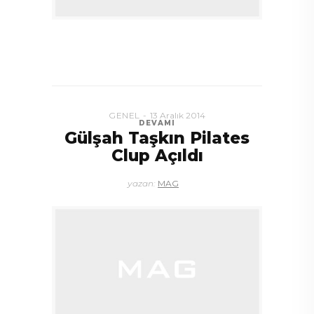
GENEL
13 Aralık 2014
DEVAMI
Gülşah Taşkın Pilates
Clup Açıldı
yazan:
MAG