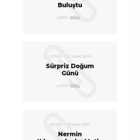
Buluştu
yazan:
MAG
GENEL
21 Nisan 2014
Sürpriz Doğum
Günü
yazan:
MAG
GENEL
15 Nisan 2014
Nermin