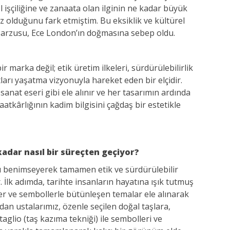
el işçiliğine ve zanaata olan ilginin ne kadar büyük
 olduğunu fark etmiştim. Bu eksiklik ve kültürel
a arzusu, Ece London’ın doğmasına sebep oldu.
marka değil; etik üretim ilkeleri, sürdürülebilirlik
rı yaşatma vizyonuyla hareket eden bir elçidir.
r sanat eseri gibi ele alınır ve her tasarımın ardında
atkârlığının kadim bilgisini çağdaş bir estetikle
kadar nasıl bir süreçten geçiyor?
ı benimseyerek tamamen etik ve sürdürülebilir
. İlk adımda, tarihte insanların hayatına ışık tutmuş
ler ve sembollerle bütünleşen temalar ele alınarak
dan ustalarımız, özenle seçilen doğal taşlara,
aglio (taş kazıma tekniği) ile sembolleri ve