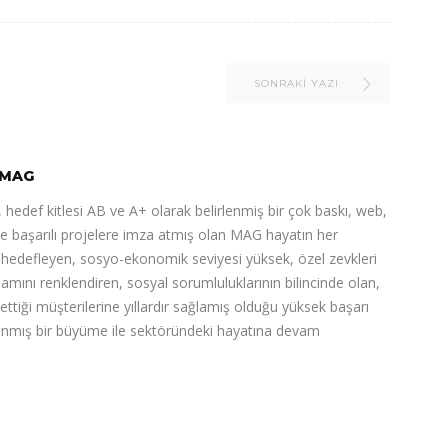
SONRAKI YAZI
MAG
 hedef kitlesi AB ve A+ olarak belirlenmiş bir çok baskı, web,
de başarılı projelere imza atmış olan MAG hayatın her
ı hedefleyen, sosyo-ekonomik seviyesi yüksek, özel zevkleri
şamını renklendiren, sosyal sorumluluklarının bilincinde olan,
 ettiği müşterilerine yıllardır sağlamış olduğu yüksek başarı
nlanmış bir büyüme ile sektöründeki hayatına devam