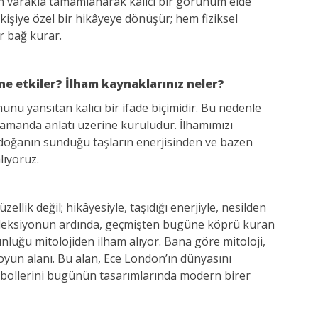
tın varakla tamamlanarak kalıcı bir görünüm elde
çin kişiye özel bir hikâyeye dönüşür; hem fiziksel
ir bağ kurar.
ne etkiler? İlham kaynaklarınız neler?
unu yansıtan kalıcı bir ifade biçimidir. Bu nedenle
 zamanda anlatı üzerine kuruludur. İlhamımızı
doğanın sunduğu taşların enerjisinden ve bazen
lıyoruz.
llik değil; hikâyesiyle, taşıdığı enerjiyle, nesilden
oleksiyonun ardında, geçmişten bugüne köprü kuran
unluğu mitolojiden ilham alıyor. Bana göre mitoloji,
 oyun alanı. Bu alan, Ece London’ın dünyasını
mbollerini bugünün tasarımlarında modern birer