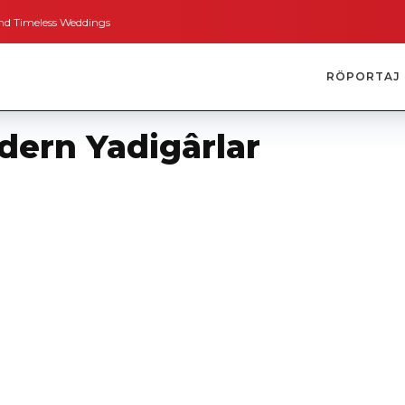
s Weddings
Bodrum’dan İngiltere’ye Kısa Bir Yolculuk
Bodrum’un Altın S
RÖPORTAJ
dern Yadigârlar