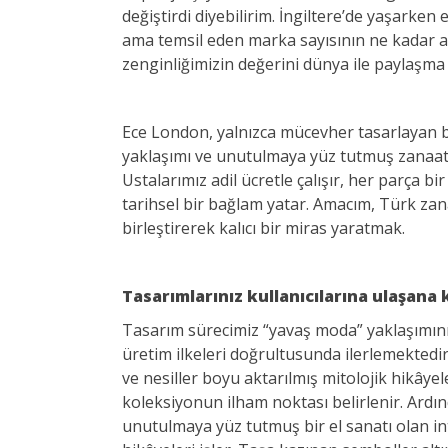
değiştirdi diyebilirim. İngiltere’de yaşarken 
ama temsil eden marka sayısının ne kadar az
zenginliğimizin değerini dünya ile paylaşm
Ece London, yalnızca mücevher tasarlayan bir 
yaklaşımı ve unutulmaya yüz tutmuş zanaatla
Ustalarımız adil ücretle çalışır, her parça bi
tarihsel bir bağlam yatar. Amacım, Türk zana
birleştirerek kalıcı bir miras yaratmak.
Tasarımlarınız kullanıcılarına ulaşana 
Tasarım sürecimiz “yavaş moda” yaklaşımın
üretim ilkeleri doğrultusunda ilerlemektedir
ve nesiller boyu aktarılmış mitolojik hikâye
koleksiyonun ilham noktası belirlenir. Ardın
unutulmaya yüz tutmuş bir el sanatı olan int