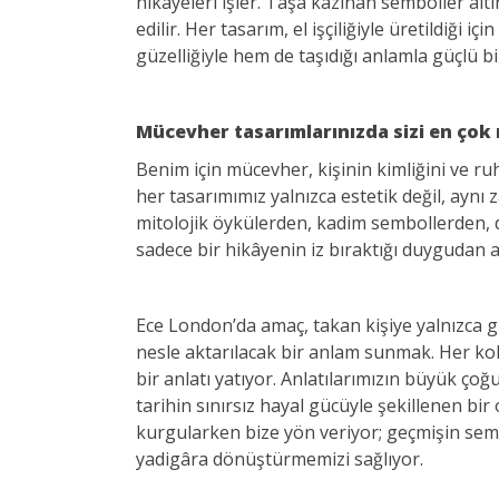
hikâyeleri işler. Taşa kazınan semboller al
edilir. Her tasarım, el işçiliğiyle üretildiği i
güzelliğiyle hem de taşıdığı anlamla güçlü b
Mücevher tasarımlarınızda sizi en çok 
Benim için mücevher, kişinin kimliğini ve ruh
her tasarımımız yalnızca estetik değil, aynı
mitolojik öykülerden, kadim sembollerden, 
sadece bir hikâyenin iz bıraktığı duygudan a
Ece London’da amaç, takan kişiye yalnızca güze
nesle aktarılacak bir anlam sunmak. Her k
bir anlatı yatıyor. Anlatılarımızın büyük çoğ
tarihin sınırsız hayal gücüyle şekillenen bir
kurgularken bize yön veriyor; geçmişin se
yadigâra dönüştürmemizi sağlıyor.