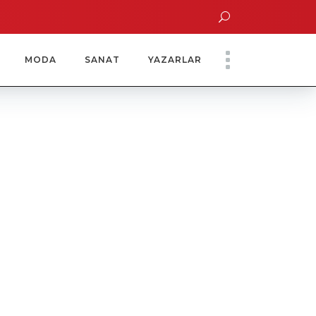
aatinde Özel Davet
Yoko Ono Sergisi Özel Bir Davetle Açıldı
MODA
SANAT
YAZARLAR