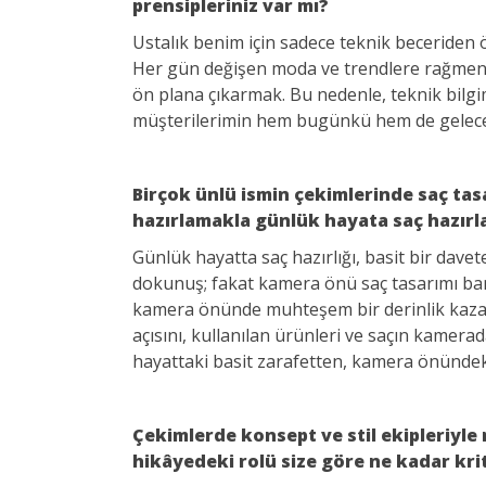
prensipleriniz var mı?
Ustalık benim için sadece teknik beceriden ö
Her gün değişen moda ve trendlere rağmen
ön plana çıkarmak. Bu nedenle, teknik bilg
müşterilerimin hem bugünkü hem de gelecekt
Birçok ünlü ismin çekimlerinde saç tas
hazırlamakla günlük hayata saç hazırl
Günlük hayatta saç hazırlığı, basit bir davet
dokunuş; fakat kamera önü saç tasarımı bam
kamera önünde muhteşem bir derinlik kazanab
açısını, kullanılan ürünleri ve saçın kamera
hayattaki basit zarafetten, kamera önünde
Çekimlerde konsept ve stil ekipleriyle 
hikâyedeki rolü size göre ne kadar kri