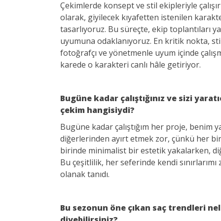
Çekimlerde konsept ve stil ekipleriyle çalışı
olarak, giyilecek kıyafetten istenilen karak
tasarlıyoruz. Bu süreçte, ekip toplantıları 
uyumuna odaklanıyoruz. En kritik nokta, sti
fotoğrafçı ve yönetmenle uyum içinde çalışma
karede o karakteri canlı hâle getiriyor.
Bugüne kadar çalıştığınız ve sizi yarat
çekim hangisiydi?
Bugüne kadar çalıştığım her proje, benim yar
diğerlerinden ayırt etmek zor, çünkü her bir
birinde minimalist bir estetik yakalarken, d
Bu çeşitlilik, her seferinde kendi sınırları
olanak tanıdı.
Bu sezonun öne çıkan saç trendleri nel
diyebilirsiniz?