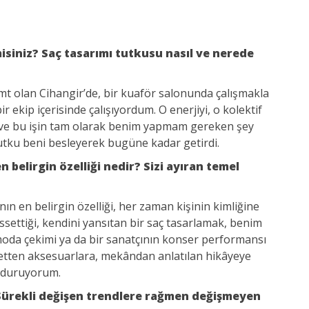
siniz? Saç tasarımı tutkusu nasıl ve nerede
t olan Cihangir’de, bir kuaför salonunda çalışmakla
 ekip içerisinde çalışıyordum. O enerjiyi, o kolektif
i ve bu işin tam olarak benim yapmam gereken şey
tku beni besleyerek bugüne kadar getirdi.
n belirgin özelliği nedir? Sizi ayıran temel
ın en belirgin özelliği, her zaman kişinin kimliğine
settiği, kendini yansıtan bir saç tasarlamak, benim
r moda çekimi ya da bir sanatçının konser performansı
yafetten aksesuarlara, mekândan anlatılan hikâyeye
unduruyorum.
 Sürekli değişen trendlere rağmen değişmeyen