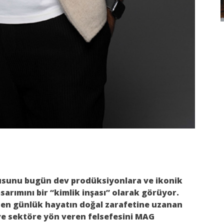
kusunu bugün dev prodüksiyonlara ve ikonik
sarımını bir “kimlik inşası” olarak görüyor.
en günlük hayatın doğal zarafetine uzanan
 ve sektöre yön veren felsefesini MAG