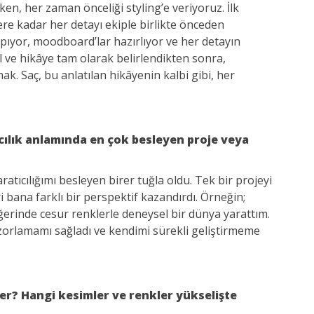
rken, her zaman önceliği styling’e veriyoruz. İlk
tere kadar her detayı ekiple birlikte önceden
yapıyor, moodboard’lar hazırlıyor ve her detayın
l ve hikâye tam olarak belirlendikten sonra,
k. Saç, bu anlatılan hikâyenin kalbi gibi, her
ıcılık anlamında en çok besleyen proje veya
atıcılığımı besleyen birer tuğla oldu. Tek bir projeyi
i bana farklı bir perspektif kazandırdı. Örneğin;
iğerinde cesur renklerle deneysel bir dünya yarattım.
mı zorlamamı sağladı ve kendimi sürekli geliştirmeme
er? Hangi kesimler ve renkler yükselişte