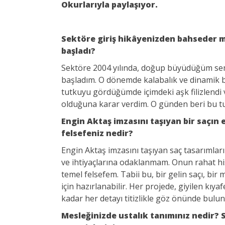
Okurlarıyla paylaşıyor.
Sektöre giriş hikâyenizden bahseder mi
başladı?
Sektöre 2004 yılında, doğup büyüdüğüm sem
başladım. O dönemde kalabalık ve dinamik bir
tutkuyu gördüğümde içimdeki aşk filizlend
olduğuna karar verdim. O günden beri bu tu
Engin Aktaş imzasını taşıyan bir saçın e
felsefeniz nedir?
Engin Aktaş imzasını taşıyan saç tasarımların
ve ihtiyaçlarına odaklanmam. Onun rahat his
temel felsefem. Tabii bu, bir gelin saçı, bi
için hazırlanabilir. Her projede, giyilen kı
kadar her detayı titizlikle göz önünde bul
Mesleğinizde ustalık tanımınız nedir?