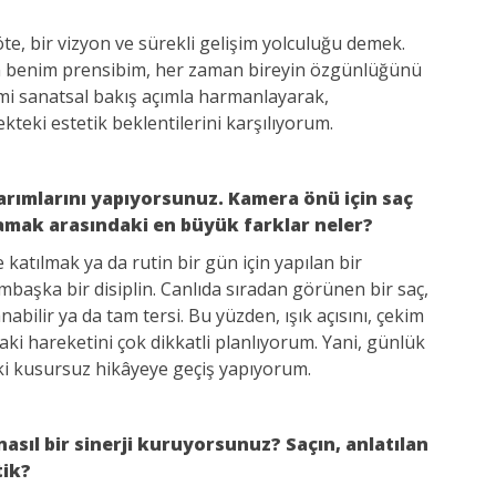
te, bir vizyon ve sürekli gelişim yolculuğu demek.
 benim prensibim, her zaman bireyin özgünlüğünü
imi sanatsal bakış açımla harmanlayarak,
eki estetik beklentilerini karşılıyorum.
arımlarını yapıyorsunuz. Kamera önü için saç
amak arasındaki en büyük farklar neler?
e katılmak ya da rutin bir gün için yapılan bir
başka bir disiplin. Canlıda sıradan görünen bir saç,
ilir ya da tam tersi. Bu yüzden, ışık açısını, çekim
daki hareketini çok dikkatli planlıyorum. Yani, günlük
ki kusursuz hikâyeye geçiş yapıyorum.
nasıl bir sinerji kuruyorsunuz? Saçın, anlatılan
tik?