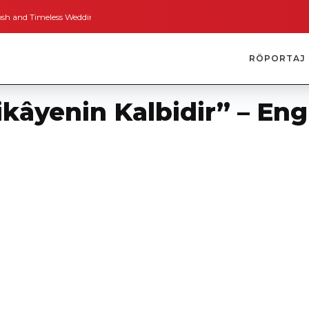
imeless Weddings
Bodrum’dan İngiltere’ye Kısa Bir Yolculuk
Bodrum’un Al
RÖPORTAJ
ikâyenin Kalbidir” – En