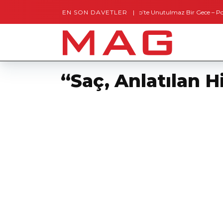
EN SON DAVETLER
Gaziantep’te Unutulmaz Bir Gece – Posh and T
“Saç, Anlatılan H