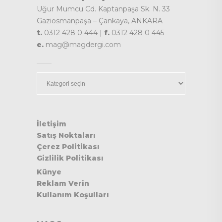
Uğur Mumcu Cd. Kaptanpaşa Sk. N. 33
Gaziosmanpaşa – Çankaya, ANKARA
t.
0312 428 0 444 |
f.
0312 428 0 445
e.
mag@magdergi.com
Kategoriler
İletişim
Satış Noktaları
Çerez Politikası
Gizlilik Politikası
Künye
Reklam Verin
Kullanım Koşulları