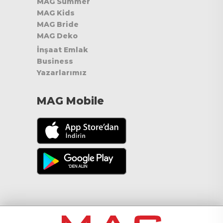
MAG Summer
MAG Kids
MAG Bride
MAG Deko
İnşaat Emlak
Business
Yazarlarımız
MAG Mobile