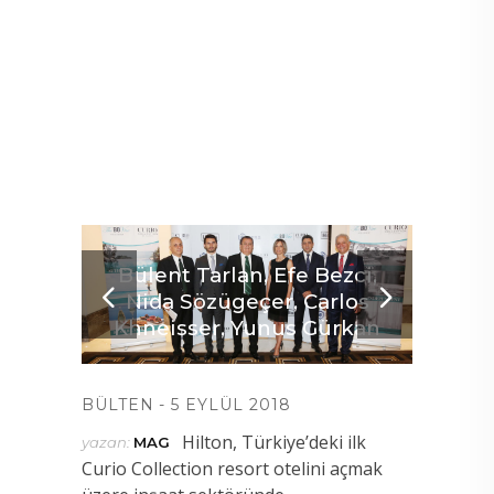
Bülent Tarlan, Efe Bezci,
Nida Sözügeçer, Carlos
Khneisser, Yunus Gürkan
BÜLTEN
5 EYLÜL 2018
Hilton, Türkiye’deki ilk
yazan:
MAG
Curio Collection resort otelini açmak