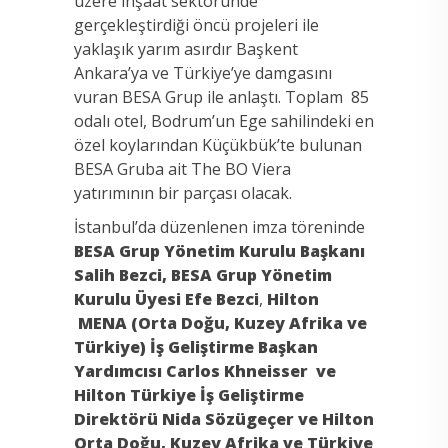
üzere inşaat sektöründe
gerçekleştirdiği öncü projeleri ile
yaklaşık yarım asırdır Başkent
Ankara’ya ve Türkiye’ye damgasını
vuran BESA Grup ile anlaştı. Toplam 85
odalı otel, Bodrum’un Ege sahilindeki en
özel koylarından Küçükbük’te bulunan
BESA Gruba ait The BO Viera
yatırımının bir parçası olacak.
İstanbul’da düzenlenen imza töreninde
BESA Grup Yönetim Kurulu Başkanı
Salih Bezci, BESA Grup Yönetim
Kurulu Üyesi Efe Bezci
,
Hilton
MENA (Orta Doğu, Kuzey Afrika ve
Türkiye) İş Geliştirme Başkan
Yardımcısı Carlos Khneisser
ve
Hilton Türkiye İş Geliştirme
Direktörü Nida Sözügeçer ve H
ilton
Orta Doğu, Kuzey Afrika ve Türkiye