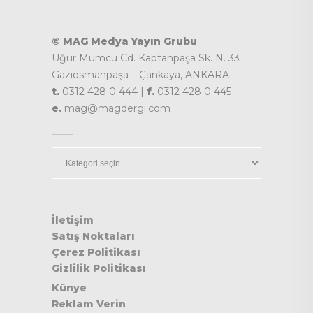
© MAG Medya Yayın Grubu
Uğur Mumcu Cd. Kaptanpaşa Sk. N. 33
Gaziosmanpaşa – Çankaya, ANKARA
t.
0312 428 0 444 |
f.
0312 428 0 445
e.
mag@magdergi.com
Kategoriler
İletişim
Satış Noktaları
Çerez Politikası
Gizlilik Politikası
Künye
Reklam Verin