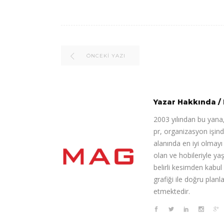
ÖNCEKI YAZI
Yazar Hakkında
/
2003 yılından bu yana,
pr, organizasyon işin
alanında en iyi olmay
olan ve hobileriyle ya
belirli kesimden kabul
grafiği ile doğru pla
etmektedir.