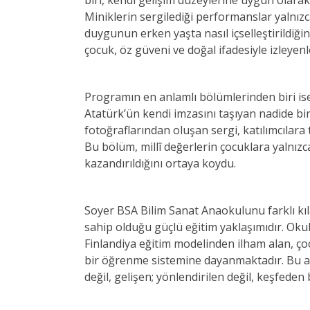
biri, kendi gelişim düzeylerine uygun olara
Miniklerin sergilediği performanslar yalnızca
duygunun erken yaşta nasıl içselleştirildiğ
çocuk, öz güveni ve doğal ifadesiyle izleyen
Programın en anlamlı bölümlerinden biri ise
Atatürk’ün kendi imzasını taşıyan nadide bir f
fotoğraflarından oluşan sergi, katılımcılara 
Bu bölüm, millî değerlerin çocuklara yalnızca
kazandırıldığını ortaya koydu.
Soyer BSA Bilim Sanat Anaokulunu farklı kılan
sahip olduğu güçlü eğitim yaklaşımıdır. Oku
Finlandiya eğitim modelinden ilham alan, ç
bir öğrenme sistemine dayanmaktadır. Bu an
değil, gelişen; yönlendirilen değil, keşfeden b