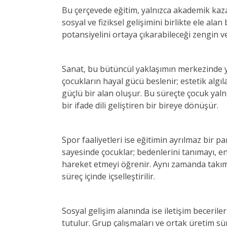
Bu çerçevede eğitim, yalnızca akademik kaza
sosyal ve fiziksel gelişimini birlikte ele ala
potansiyelini ortaya çıkarabileceği zengin 
Sanat, bu bütüncül yaklaşımın merkezinde ye
çocukların hayal gücü beslenir; estetik algıla
güçlü bir alan oluşur. Bu süreçte çocuk yaln
bir ifade dili geliştiren bir bireye dönüşür.
Spor faaliyetleri ise eğitimin ayrılmaz bir pa
sayesinde çocuklar; bedenlerini tanımayı, ene
hareket etmeyi öğrenir. Aynı zamanda takım r
süreç içinde içselleştirilir.
Sosyal gelişim alanında ise iletişim beceri
tutulur. Grup çalışmaları ve ortak üretim sür