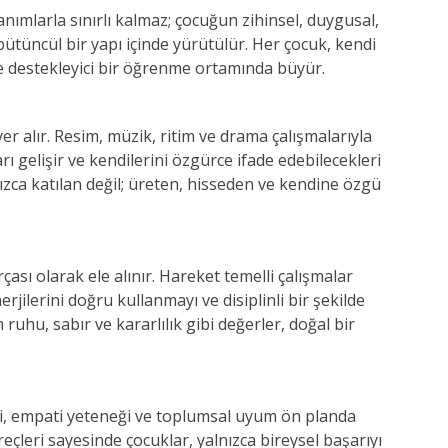
nımlarla sınırlı kalmaz; çocuğun zihinsel, duygusal,
n bütüncül bir yapı içinde yürütülür. Her çocuk, kendi
ve destekleyici bir öğrenme ortamında büyür.
r alır. Resim, müzik, ritim ve drama çalışmalarıyla
rı gelişir ve kendilerini özgürce ifade edebilecekleri
ızca katılan değil; üreten, hisseden ve kendine özgü
rçası olarak ele alınır. Hareket temelli çalışmalar
rjilerini doğru kullanmayı ve disiplinli bir şekilde
uhu, sabır ve kararlılık gibi değerler, doğal bir
leri, empati yeteneği ve toplumsal uyum ön planda
eçleri sayesinde çocuklar, yalnızca bireysel başarıyı