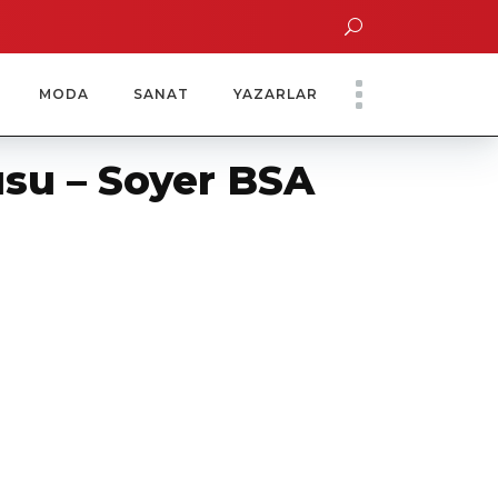
atinde Özel Davet
Yoko Ono Sergisi Özel Bir Davetle Açıldı
Montes by Mis
MODA
SANAT
YAZARLAR
su – Soyer BSA