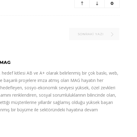
0
SONRAKI YAZI
MAG
 hedef kitlesi AB ve A+ olarak belirlenmiş bir çok baskı, web,
de başarılı projelere imza atmış olan MAG hayatın her
ı hedefleyen, sosyo-ekonomik seviyesi yüksek, özel zevkleri
şamını renklendiren, sosyal sorumluluklarının bilincinde olan,
 ettiği müşterilerine yıllardır sağlamış olduğu yüksek başarı
nlanmış bir büyüme ile sektöründeki hayatına devam