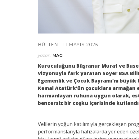
BÜLTEN
11 MAYIS 2026
yazan:
MAG
Kuruculuğunu Büşranur Murat ve Busem 
vizyonuyla fark yaratan Soyer BSA Bili
Egemenlik ve Çocuk Bayramı’nı büyük b
Kemal Atatürk’ün çocuklara armağan ett
harmanlayan ruhuna uygun olarak, este
benzersiz bir coşku içerisinde kutlandı
Velilerin yoğun katılımıyla gerçekleşen pro
performanslarıyla hafızalarda yer eden özel 