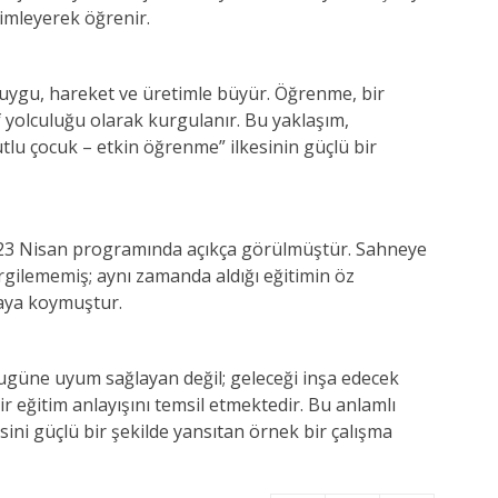
yimleyerek öğrenir.
 duygu, hareket ve üretimle büyür. Öğrenme, bir
f yolculuğu olarak kurgulanır. Bu yaklaşım,
tlu çocuk – etkin öğrenme” ilkesinin güçlü bir
se 23 Nisan programında açıkça görülmüştür. Sahneye
rgilememiş; aynı zamanda aldığı eğitimin öz
rtaya koymuştur.
ugüne uyum sağlayan değil; geleceği inşa edecek
ir eğitim anlayışını temsil etmektedir. Bu anlamlı
ini güçlü bir şekilde yansıtan örnek bir çalışma