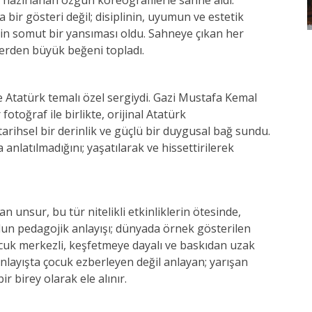
k hazırlanan özgün koreografilerle sahne aldı.
 bir gösteri değil; disiplinin, uyumun ve estetik
inin somut bir yansıması oldu. Sahneye çıkan her
lerden büyük beğeni topladı.
 Atatürk temalı özel sergiydi. Gazi Mustafa Kemal
otoğraf ile birlikte, orijinal Atatürk
tarihsel bir derinlik ve güçlü bir duygusal bağ sundu.
 anlatılmadığını; yaşatılarak ve hissettirilerek
 unsur, bu tür nitelikli etkinliklerin ötesinde,
lun pedagojik anlayışı; dünyada örnek gösterilen
ocuk merkezli, keşfetmeye dayalı ve baskıdan uzak
layışta çocuk ezberleyen değil anlayan; yarışan
ir birey olarak ele alınır.