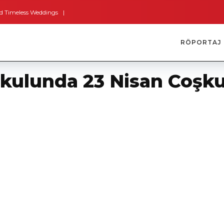
 Weddings
Bodrum’dan İngiltere’ye Kısa Bir Yolculuk
Bodrum’un Altın Sa
RÖPORTAJ
kulunda 23 Nisan Coşku