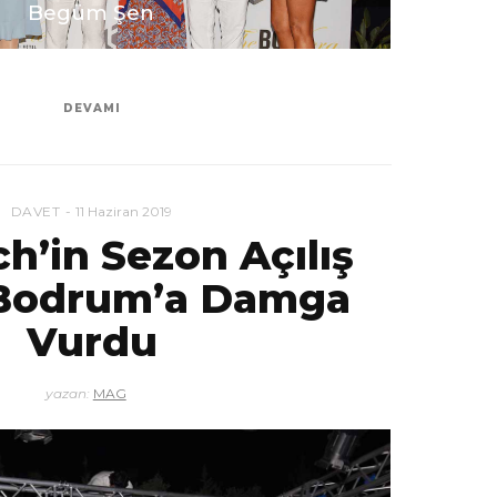
Begüm Şen
DEVAMI
DAVET
11 Haziran 2019
h’in Sezon Açılış
 Bodrum’a Damga
Vurdu
yazan:
MAG