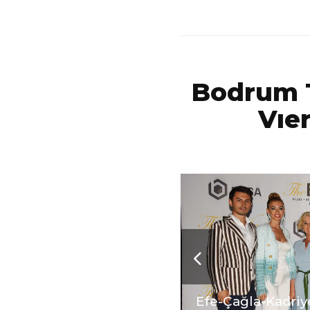
Bodrum T
Vıe
nsel Saatçioğlu
Efe-Çağla-Kadriye