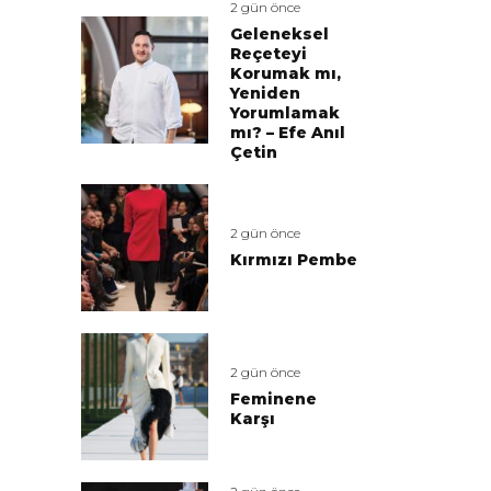
2 gün önce
Geleneksel
Reçeteyi
Korumak mı,
Yeniden
Yorumlamak
mı? – Efe Anıl
Çetin
2 gün önce
Kırmızı Pembe
2 gün önce
Feminene
Karşı