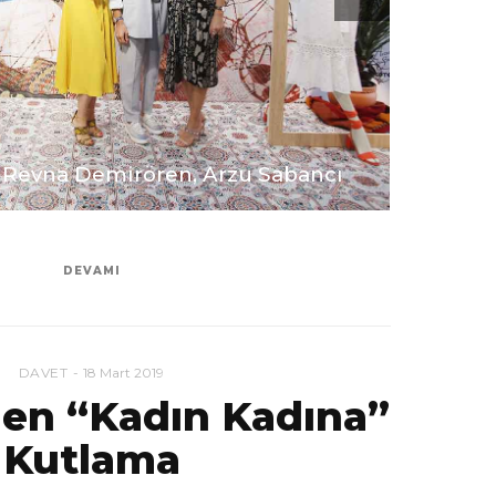
 Revna Demirören, Arzu Sabancı
DEVAMI
DAVET
18 Mart 2019
en “Kadın Kadına”
Kutlama