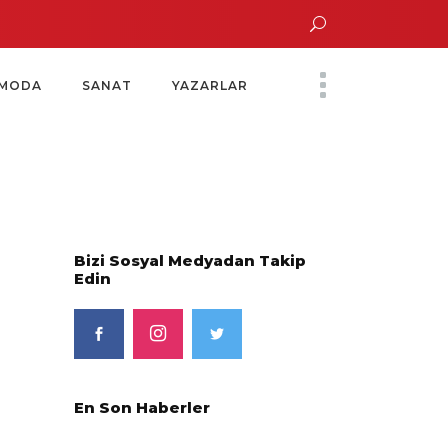
Altın Saatinde Özel Davet
Yoko Ono Sergisi Özel Bir Davetle Açıldı
MODA
SANAT
YAZARLAR
Bizi Sosyal Medyadan Takip
Edin
En Son Haberler