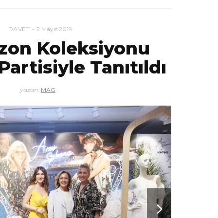
DAVET
2 Mayıs 2019
ezon Koleksiyonu
Partisiyle Tanıtıldı
yazan:
MAG
De