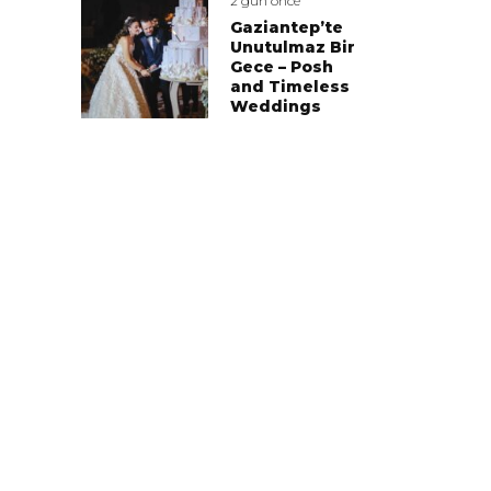
2 gün önce
Gaziantep’te
Unutulmaz Bir
Gece – Posh
and Timeless
Weddings
Arzu Gür