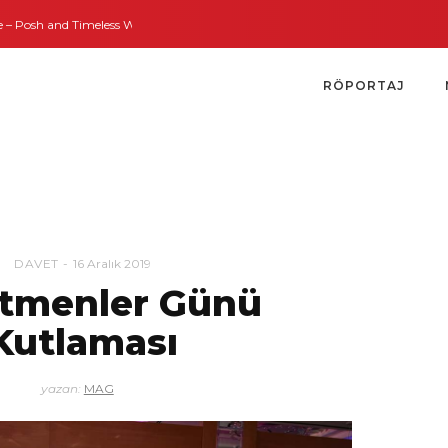
Timeless Weddings
Bodrum’dan İngiltere’ye Kısa Bir Yolculuk
Bodrum’un 
RÖPORTAJ
DAVET
16 Aralık 2019
tmenler Günü
Kutlaması
yazan:
MAG