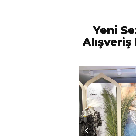
Yeni S
Alışveriş 
Güvenkaya