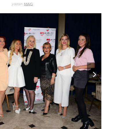
yazan:
MAG