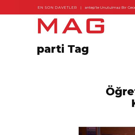
EN SON DAVETLER
Gaziantep’te Unutulmaz Bir Gece – Posh and 
Montes by Missoni Kapılarını Açtı
parti Tag
Öğre