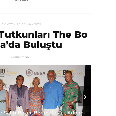
DEVAMI
DAVET
24 Ağustos 2019
utkunları The Bo
ra’da Buluştu
yazan:
MAG
-Salih Bezci, Benin Kesici, Adnan-