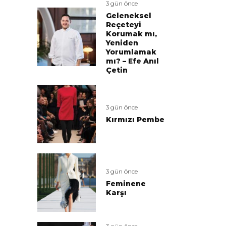
3 gün önce
Geleneksel
Reçeteyi
Korumak mı,
Yeniden
Yorumlamak
mı? – Efe Anıl
Çetin
3 gün önce
Kırmızı Pembe
3 gün önce
Feminene
Karşı