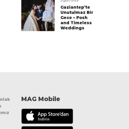
3 gün önce
Gaziantep’te
Unutulmaz Bir
Gece – Posh
and Timeless
Weddings
MAG Mobile
Emlak
s
ımız