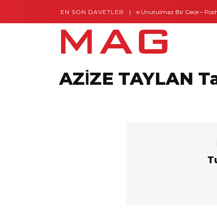
EN SON DAVETLER
Gaziantep’te Unutulmaz Bir Gece – Posh a
AZİZE TAYLAN T
T