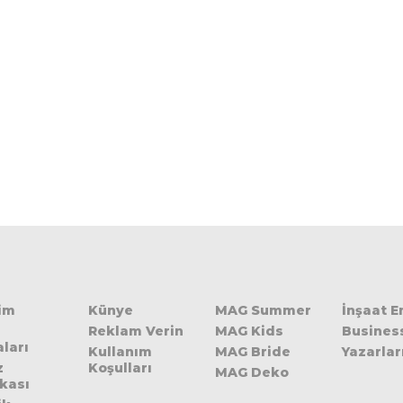
şim
Künye
MAG Summer
İnşaat 
Reklam Verin
MAG Kids
Busines
ları
Kullanım
MAG Bride
Yazarlar
z
Koşulları
MAG Deko
ikası