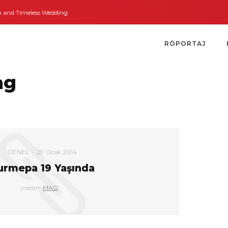
nd Timeless Weddings
Bodrum’dan İngiltere’ye Kısa Bir Yolculuk
Bodrum’
RÖPORTAJ
ag
GENEL
29 Ocak 2014
urmepa 19 Yaşında
yazan:
MAG