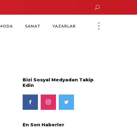
un Altın Saatinde Özel Davet
Yoko Ono Sergisi Özel Bir Davetle Açıldı
M
MODA
SANAT
YAZARLAR
Bizi Sosyal Medyadan Takip
Edin
En Son Haberler