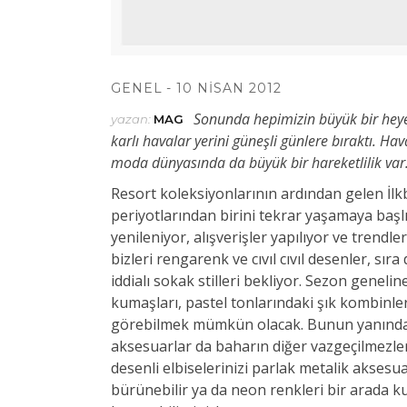
GENEL
10 NISAN 2012
Sonunda hepimizin büyük bir heye
yazan:
MAG
karlı havalar yerini güneşli günlere bıraktı. Hav
moda dünyasında da büyük bir hareketlilik va
Resort koleksiyonlarının ardından gelen İlkb
periyotlarından birini tekrar yaşamaya baş
yenileniyor, alışverişler yapılıyor ve trendle
bizleri rengarenk ve cıvıl cıvıl desenler, sı
iddialı sokak stilleri bekliyor. Sezon geneli
kumaşları, pastel tonlarındaki şık kombinler
görebilmek mümkün olacak. Bunun yanında pe
aksesuarlar da baharın diğer vazgeçilmezleri
desenli elbiselerinizi parlak metalik akses
bürünebilir ya da neon renkleri bir arada ku