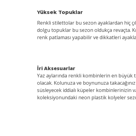
Yüksek Topuklar
Renkli stilettolar bu sezon ayaklardan hiç ç
dolgu topuklar bu sezon oldukça revaçta. Kıy
renk patlaması yapabilir ve dikkatleri ayaklar
İri Aksesuarlar
Yaz aylarında renkli kombinlerin en büyük ta
olacak. Kolunuza ve boynunuza takacağınız de
süsleyecek iddialı küpeler kombinlerinizin
koleksiyonundaki neon plastik kolyeler sezo