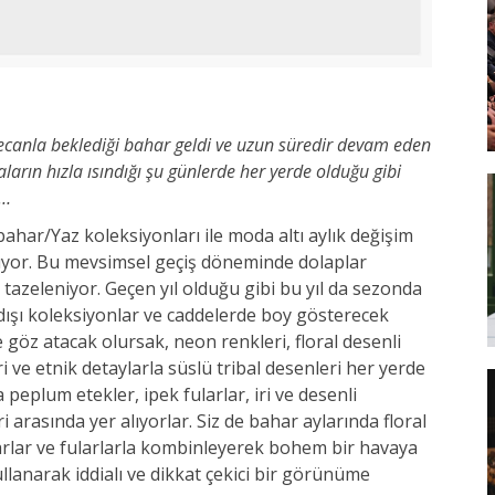
canla beklediği bahar geldi ve uzun süredir devam eden
aların hızla ısındığı şu günlerde her yerde olduğu gibi
r…
ahar/Yaz koleksiyonları ile moda altı aylık değişim
lıyor. Bu mevsimsel geçiş döneminde dolaplar
r tazeleniyor. Geçen yıl olduğu gibi bu yıl da sezonda
ra dışı koleksiyonlar ve caddelerde boy gösterecek
ne göz atacak olursak, neon renkleri, floral desenli
i ve etnik detaylarla süslü tribal desenleri her yerde
plum etekler, ipek fularlar, iri ve desenli
 arasında yer alıyorlar. Siz de bahar aylarında floral
uarlar ve fularlarla kombinleyerek bohem bir havaya
llanarak iddialı ve dikkat çekici bir görünüme