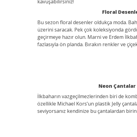
kavuşabilirsiniz!
Floral Desenl
Bu sezon floral desenler oldukça moda. Baha
üzerini saracak. Pek çok koleksiyonda gördüğü
geçirmeye hazır olun. Marni ve Erdem İlkba
fazlasıyla ön planda. Bırakın renkler ve çiçekl
Neon Çantalar
İlkbaharın vazgeçilmezlerinden biri de kom
özellikle Michael Kors’un plastik Jelly çantal
seviyorsanız kendinize bu çantalardan birin