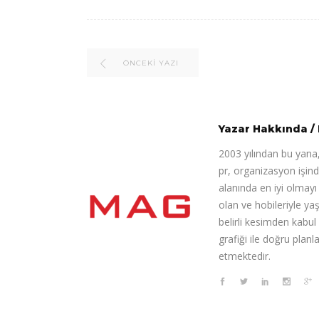
ÖNCEKI YAZI
Yazar Hakkında
/
2003 yılından bu yana,
pr, organizasyon işin
alanında en iyi olmay
olan ve hobileriyle ya
belirli kesimden kabul
grafiği ile doğru pla
etmektedir.