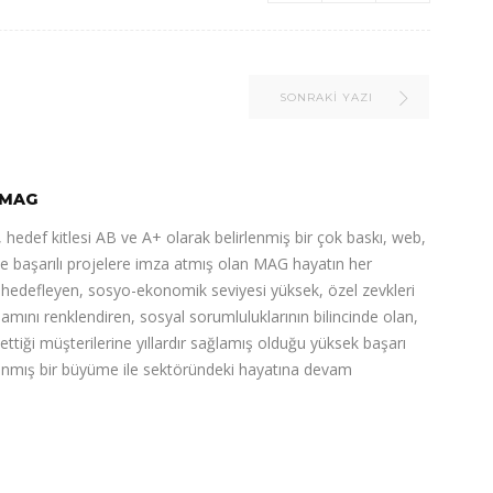
SONRAKI YAZI
MAG
 hedef kitlesi AB ve A+ olarak belirlenmiş bir çok baskı, web,
de başarılı projelere imza atmış olan MAG hayatın her
ı hedefleyen, sosyo-ekonomik seviyesi yüksek, özel zevkleri
şamını renklendiren, sosyal sorumluluklarının bilincinde olan,
 ettiği müşterilerine yıllardır sağlamış olduğu yüksek başarı
nlanmış bir büyüme ile sektöründeki hayatına devam