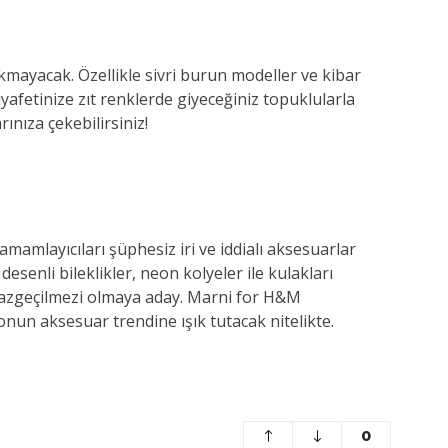
ıkmayacak. Özellikle sivri burun modeller ve kibar
afetinize zıt renklerde giyeceğiniz topuklularla
ınıza çekebilirsiniz!
mamlayıcıları şüphesiz iri ve iddialı aksesuarlar
senli bileklikler, neon kolyeler ile kulakları
 vazgeçilmezi olmaya aday. Marni for H&M
nun aksesuar trendine ışık tutacak nitelikte.
0