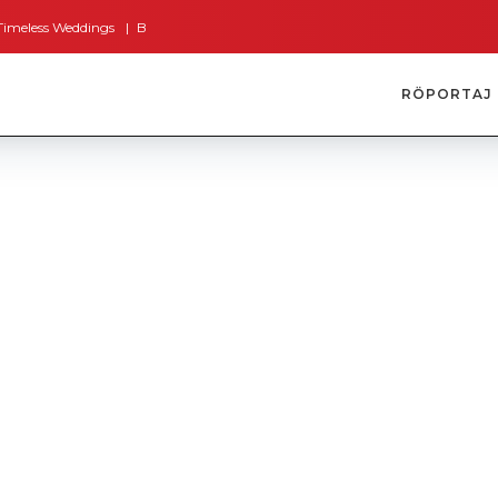
 Weddings
Bodrum’dan İngiltere’ye Kısa Bir Yolculuk
Bodrum’un Altın Sa
RÖPORTAJ