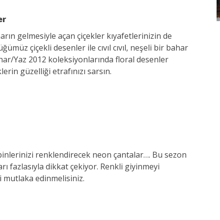
er
rın gelmesiyle açan çiçekler kıyafetlerinizin de
müz çiçekli desenler ile cıvıl cıvıl, neşeli bir bahar
har/Yaz 2012 koleksiyonlarında floral desenler
erin güzelliği etrafınızı sarsın.
binlerinizi renklendirecek neon çantalar…. Bu sezon
arı fazlasıyla dikkat çekiyor. Renkli giyinmeyi
i mutlaka edinmelisiniz.