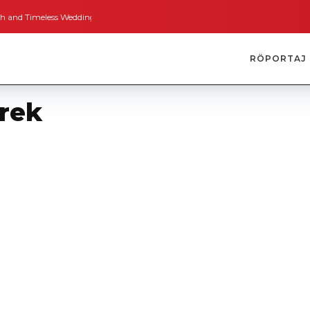
Timeless Weddings
Bodrum’dan İngiltere’ye Kısa Bir Yolculuk
Bodrum’un A
RÖPORTAJ
rek