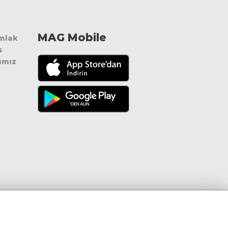
MAG Mobile
Emlak
s
ımız