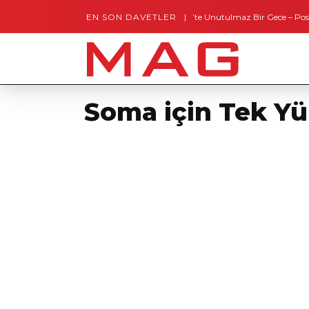
EN SON DAVETLER
Gaziantep’te Unutulmaz Bir Gece – Posh and 
Soma için Tek Yü