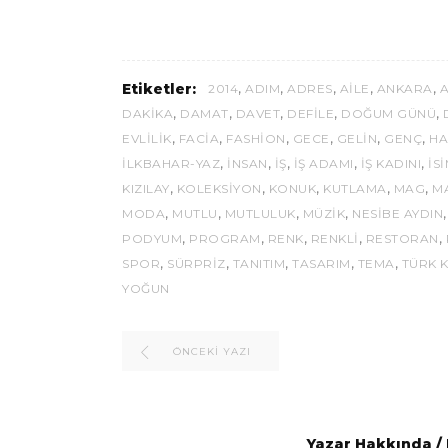
,
,
,
,
,
Etiketler:
2014
ADIM
ADRES
AILE
ANKARA
,
,
,
,
,
DAKIKA
DAMAT
DAVET
DEFILE
DOĞUM GÜNÜ
,
,
,
,
,
,
EVLILIK
FACIA
FASHION
GECE
GELIN
GENÇ
HA
,
,
,
,
,
İLKBAHAR-YAZ
INSAN
IŞ
IŞ ADAMI
IŞ KADINI
IS
,
,
,
,
,
KIZILAY
KOLEKSİYON
KONUK
KUTLAMA
MAG
M
,
,
,
,
MODA
MUTLU
MUTLULUK
MÜZIK
NESIBE AYDIN
,
,
,
,
,
PODYUM
PROGRAM
RENK
RENKLI
RESTORAN
,
,
,
,
,
SPOR
SÜRPRIZ
TANITIM
TASARIM
TEMA
TÜRK K
YOĞUN
ÖNCEKI YAZI
Yazar Hakkında
/