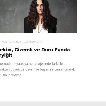
APAK KONUSU
30 Nisan 2021
ekici, Gizemli ve Duru Funda
ryiğit
nemadan tiyatroya her projesinde farklı bir
rakteri büyük bir özveri ve başarı ile canlandırarak
ci gibi parlayan