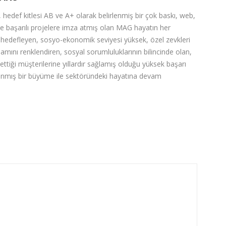
 hedef kitlesi AB ve A+ olarak belirlenmiş bir çok baskı, web,
de başarılı projelere imza atmış olan MAG hayatın her
ı hedefleyen, sosyo-ekonomik seviyesi yüksek, özel zevkleri
şamını renklendiren, sosyal sorumluluklarının bilincinde olan,
 ettiği müşterilerine yıllardır sağlamış olduğu yüksek başarı
nlanmış bir büyüme ile sektöründeki hayatına devam