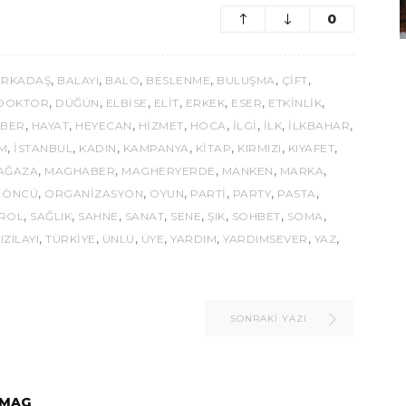
0
,
,
,
,
,
,
ARKADAŞ
BALAYI
BALO
BESLENME
BULUŞMA
ÇIFT
,
,
,
,
,
,
,
DOKTOR
DÜĞÜN
ELBISE
ELIT
ERKEK
ESER
ETKINLIK
,
,
,
,
,
,
,
,
BER
HAYAT
HEYECAN
HIZMET
HOCA
ILGI
ILK
ILKBAHAR
,
,
,
,
,
,
,
IM
ISTANBUL
KADIN
KAMPANYA
KITAP
KIRMIZI
KIYAFET
,
,
,
,
,
AĞAZA
MAGHABER
MAGHERYERDE
MANKEN
MARKA
,
,
,
,
,
,
,
ÖNCÜ
ORGANIZASYON
OYUN
PARTI
PARTY
PASTA
,
,
,
,
,
,
,
,
ROL
SAĞLIK
SAHNE
SANAT
SENE
ŞIK
SOHBET
SOMA
,
,
,
,
,
,
,
IZILAYI
TÜRKIYE
ÜNLÜ
ÜYE
YARDIM
YARDIMSEVER
YAZ
SONRAKI YAZI
MAG