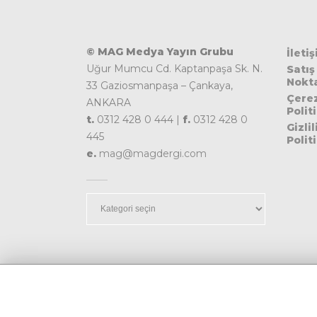
© MAG Medya Yayın Grubu
İleti
Uğur Mumcu Cd. Kaptanpaşa Sk. N.
Satış
Nokta
33 Gaziosmanpaşa – Çankaya,
Çere
ANKARA
Polit
t.
0312 428 0 444 |
f.
0312 428 0
Gizlil
445
Polit
e.
mag@magdergi.com
Kategoriler