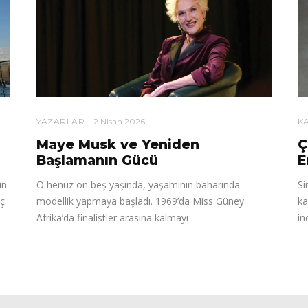
YAZARLAR
2 Nisan 2026
K
Maye Musk ve Yeniden
Ç
Başlamanın Gücü
E
ın
O henüz on beş yaşında, yaşamının baharında
Si
iç
modellik yapmaya başladı. 1969’da Miss Güney
ka
Afrika’da finalistler arasına kalmayı
in