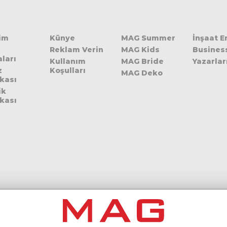
şim
Künye
MAG Summer
İnşaat 
Reklam Verin
MAG Kids
Busines
ları
Kullanım
MAG Bride
Yazarlar
z
Koşulları
MAG Deko
ikası
ik
ikası