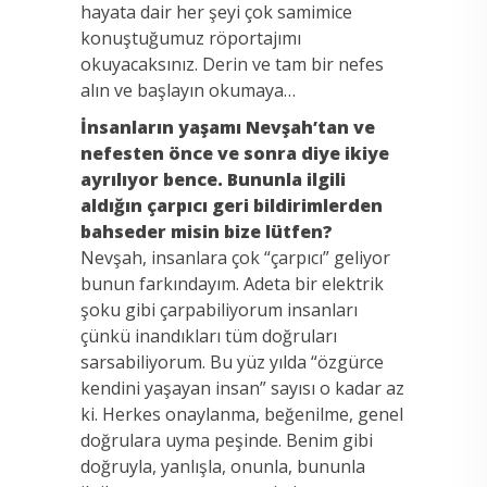
hayata dair her şeyi çok samimice
konuştuğumuz röportajımı
okuyacaksınız. Derin ve tam bir nefes
alın ve başlayın okumaya…
İnsanların yaşamı Nevşah’tan ve
nefesten önce ve sonra diye ikiye
ayrılıyor bence. Bununla ilgili
aldığın çarpıcı geri bildirimlerden
bahseder misin bize lütfen?
Nevşah, insanlara çok “çarpıcı” geliyor
bunun farkındayım. Adeta bir elektrik
şoku gibi çarpabiliyorum insanları
çünkü inandıkları tüm doğruları
sarsabiliyorum. Bu yüz yılda “özgürce
kendini yaşayan insan” sayısı o kadar az
ki. Herkes onaylanma, beğenilme, genel
doğrulara uyma peşinde. Benim gibi
doğruyla, yanlışla, onunla, bununla