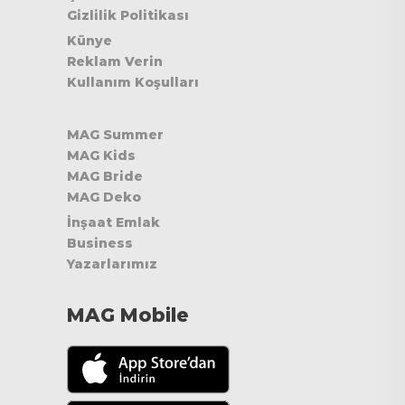
Gizlilik Politikası
Künye
Reklam Verin
Kullanım Koşulları
MAG Summer
MAG Kids
MAG Bride
MAG Deko
İnşaat Emlak
Business
Yazarlarımız
MAG Mobile