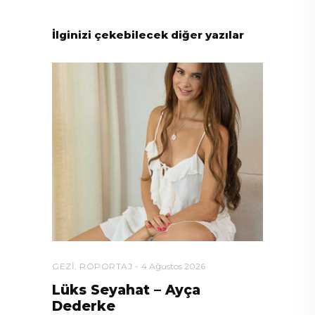
İlginizi çekebilecek diğer yazılar
GEZI
,
RÖPORTAJ
4 Ağustos 2026
Lüks Seyahat – Ayça
Dederke