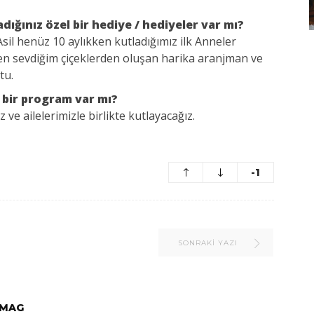
ığınız özel bir hediye / hediyeler var mı?
sil henüz 10 aylıkken kutladığımız ilk Anneler
en sevdiğim çiçeklerden oluşan harika aranjman ve
tu.
l bir program var mı?
ve ailelerimizle birlikte kutlayacağız.
-1
SONRAKI YAZI
MAG