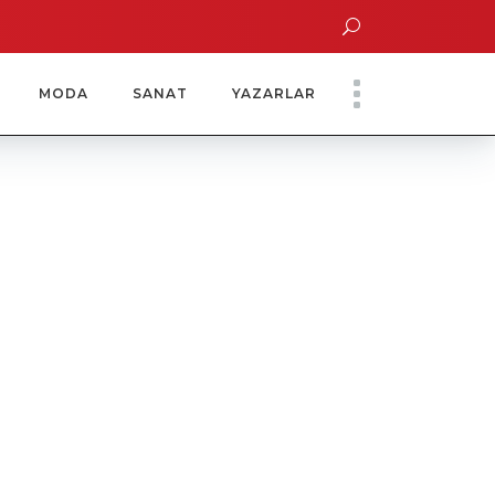
ltın Saatinde Özel Davet
Yoko Ono Sergisi Özel Bir Davetle Açıldı
MODA
SANAT
YAZARLAR