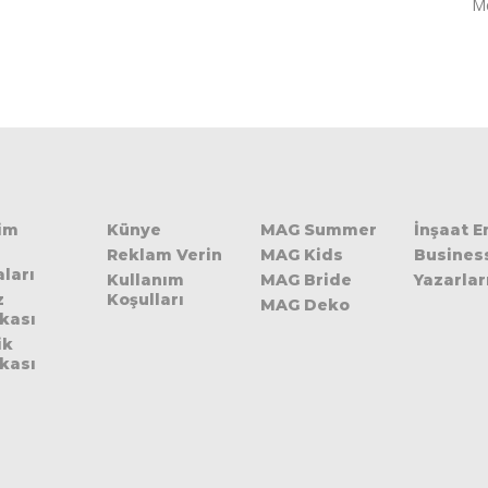
Me
şim
Künye
MAG Summer
İnşaat 
Reklam Verin
MAG Kids
Busines
ları
Kullanım
MAG Bride
Yazarlar
z
Koşulları
MAG Deko
ikası
ik
ikası