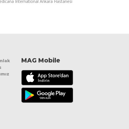
dicana International Ankara Hastanesi
MAG Mobile
Emlak
s
ımız