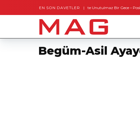
EN SON DAVETLER
Gaziantep’te Unutulmaz Bir Gece – Posh and T
Montes by Missoni Kapılarını Açtı
Begüm-Asil Ayay