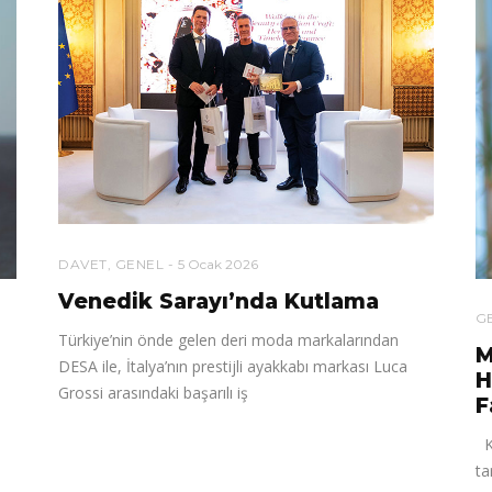
DAVET
,
GENEL
5 Ocak 2026
Venedik Sarayı’nda Kutlama
G
Türkiye’nin önde gelen deri moda markalarından
M
DESA ile, İtalya’nın prestijli ayakkabı markası Luca
H
Grossi arasındaki başarılı iş
F
Ka
ta