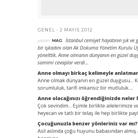
GENEL
2 MAYIS 2012
İstanbul cemiyet hayatının şık ve
yazan:
MAG
bir işkadını olan Ak Dokuma Yönetim Kurulu Ü
yönelttik. Anne olmanın dünyanın
en güzel duy
samimi cevaplar verdi…
Anne olmayı birkaç kelimeyle anlatmanı
Anne olmak dünyanın en güzel duygusu… Ko
sorumluluk, tarifi imkansız bir mutluluk….
Anne olacağınızı öğrendiğinizde neler 
Çok sevindim… Eşimle birlikte ailelerimize v
heyecan ve tatlı bir telaş ile hep birlikte pa
Çocuğunuzla benzer yönleriniz var mı?
Asil aslında çoğu huyunu babasından almış