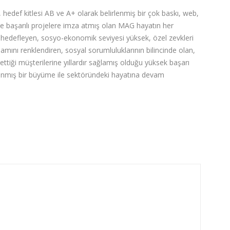
 hedef kitlesi AB ve A+ olarak belirlenmiş bir çok baskı, web,
de başarılı projelere imza atmış olan MAG hayatın her
ı hedefleyen, sosyo-ekonomik seviyesi yüksek, özel zevkleri
şamını renklendiren, sosyal sorumluluklarının bilincinde olan,
 ettiği müşterilerine yıllardır sağlamış olduğu yüksek başarı
nlanmış bir büyüme ile sektöründeki hayatına devam