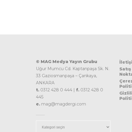
© MAG Medya Yayın Grubu
İleti
Uğur Mumcu Cd. Kaptanpaşa Sk. N.
Satış
Nokta
33 Gaziosmanpaşa – Çankaya,
Çere
ANKARA
Polit
t.
0312 428 0 444 |
f.
0312 428 0
Gizlil
445
Polit
e.
mag@magdergi.com
Kategoriler