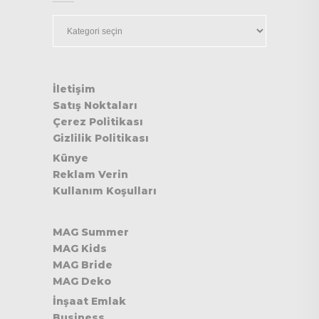
Kategoriler
İletişim
Satış Noktaları
Çerez Politikası
Gizlilik Politikası
Künye
Reklam Verin
Kullanım Koşulları
MAG Summer
MAG Kids
MAG Bride
MAG Deko
İnşaat Emlak
Business