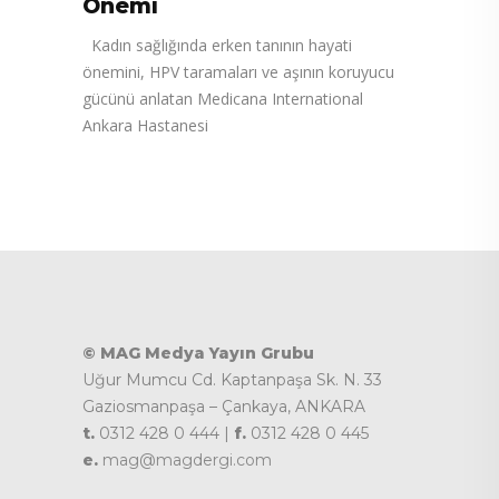
Önemi
Kadın sağlığında erken tanının hayati
önemini, HPV taramaları ve aşının koruyucu
gücünü anlatan Medicana International
Ankara Hastanesi
© MAG Medya Yayın Grubu
Uğur Mumcu Cd. Kaptanpaşa Sk. N. 33
Gaziosmanpaşa – Çankaya, ANKARA
t.
0312 428 0 444 |
f.
0312 428 0 445
e.
mag@magdergi.com