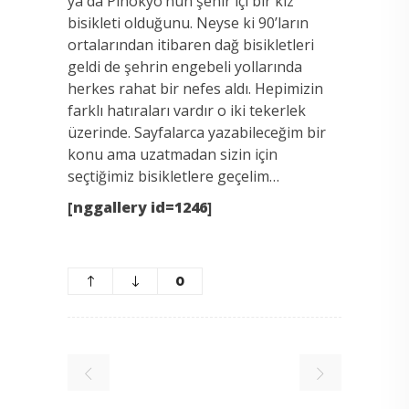
ya da Pinokyo’nun şehir içi bir kız
bisikleti olduğunu. Neyse ki 90’ların
ortalarından itibaren dağ bisikletleri
geldi de şehrin engebeli yollarında
herkes rahat bir nefes aldı. Hepimizin
farklı hatıraları vardır o iki tekerlek
üzerinde. Sayfalarca yazabileceğim bir
konu ama uzatmadan sizin için
seçtiğimiz bisikletlere geçelim…
[nggallery id=1246]
0