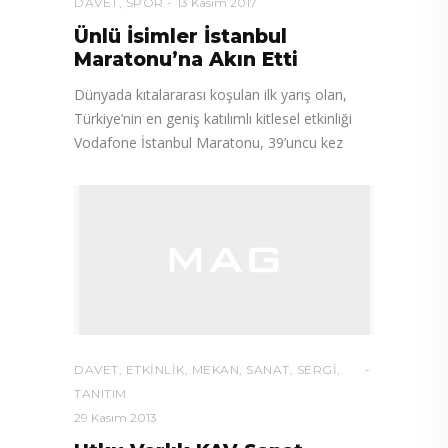
DAVET
,
SPOR
13 Kasım 2017
Ünlü İsimler İstanbul
Maratonu’na Akın Etti
Dünyada kıtalararası koşulan ilk yarış olan,
Türkiye’nin en geniş katılımlı kitlesel etkinliği
Vodafone İstanbul Maratonu, 39’uncu kez
DAVET
,
ETKINLIK
,
MEKAN
,
SANAT
,
SERGI
,
TANITIM
29 Kasım 2013