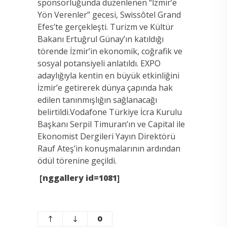
sponsorluğunda düzenlenen “İzmir’e
Yön Verenler” gecesi, Swissôtel Grand
Efes’te gerçekleşti.
Turizm ve Kültür
Bakanı Ertuğrul Günay’ın katıldığı
törende İzmir’in ekonomik, coğrafik ve
sosyal potansiyeli anlatıldı. EXPO
adaylığıyla kentin en büyük etkinliğini
İzmir’e getirerek dünya çapında hak
edilen tanınmışlığın sağlanacağı
belirtildi.Vodafone Türkiye İcra Kurulu
Başkanı Serpil Timuran’ın ve Capital ile
Ekonomist Dergileri Yayın Direktörü
Rauf Ateş’in konuşmalarının ardından
ödül törenine geçildi.
[nggallery id=1081]
0