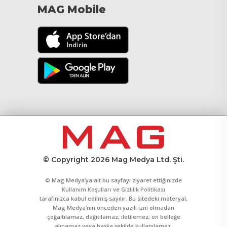
MAG Mobile
© Copyright 2026 Mag Medya Ltd. Şti.
© Mag Medya’ya ait bu sayfayı ziyaret ettiğinizde
Kullanım Koşulları
ve
Gizlilik Politikası
tarafınızca kabul edilmiş sayılır. Bu sitedeki materyal,
Mag Medya’nın önceden yazılı izni olmadan
çoğaltılamaz, dağıtılamaz, iletilemez, ön belleğe
alınamaz veya başka şekilde kullanılamaz.