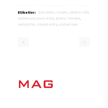
,
Etiketler:
ERTUĞRUL GÜNAY
İZMIR’E YÖN
,
,
,
VERENLER
RAUF ATEŞ
SERPIL TIMURA
,
SWISSOTEL GRAND EFES
VODAFONE