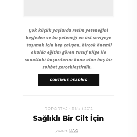
Çok küçük yaşlarda resim yeteneğini
keşfeden ve bu yeteneği en üst seviyeye
taşımak için hep çalışan, birçok önemli
okulda eğitim gören Yusuf Bilge ile
sanattaki başarılarını konu alan hoş bir
sohbet gerçekleştirdik.
CONTINUE READING
RÖPORTAJ
3 Mart 2012
Sağlıklı Bir Cilt İçin
yazan:
MAG