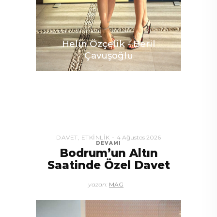
Etel
Helin Özçelik - Beril
Çavuşoğlu
DAVET
,
ETKINLIK
4 Ağustos 2026
DEVAMI
Bodrum’un Altın
Saatinde Özel Davet
yazan:
MAG