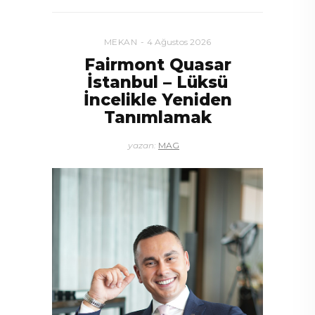
MEKAN
4 Ağustos 2026
Fairmont Quasar
İstanbul – Lüksü
İncelikle Yeniden
Tanımlamak
yazan:
MAG