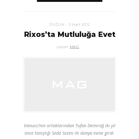
DÜĞÜN
3 Mart 2012
Rixos’ta Mutluluğa Evet
yazan:
MAG
Vanucci’nin ortaklarından Tufan Demirağ iki yıl
önce tanıştığı Seda Sezen ile dünya evine girdi.