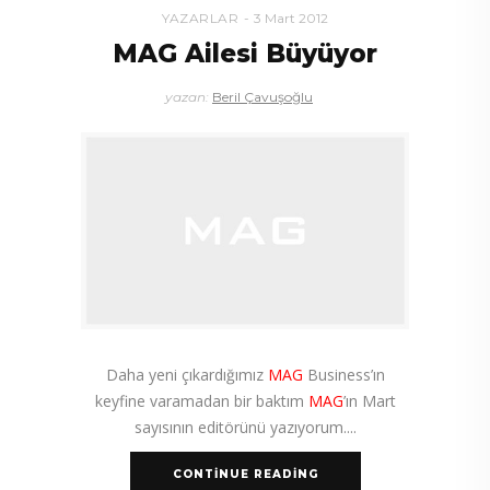
YAZARLAR
3 Mart 2012
MAG Ailesi Büyüyor
yazan:
Beril Çavuşoğlu
Daha yeni çıkardığımız
MAG
Business’ın
keyfine varamadan bir baktım
MAG
’ın Mart
sayısının editörünü yazıyorum.
CONTINUE READING