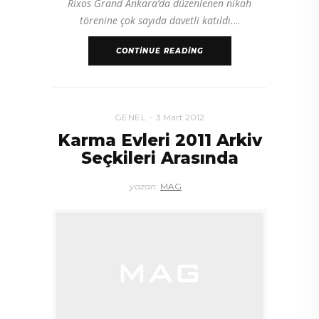
Rixos Grand Ankara’da düzenlenen nikah
törenine çok sayıda davetli katıldı.
CONTINUE READING
GENEL
3 Mart 2012
Karma Evleri 2011 Arkiv
Seçkileri Arasında
yazan:
MAG