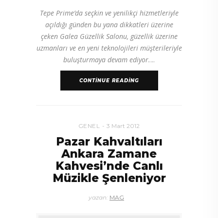
Tepe Prime’da seçkin ve yenilikçi hizmetleriyle
açıldığı günden bu yana dikkatleri üzerine
çeken Galea Güzellik Salonu, güzellik üzerine
uzmanları ve en yeni teknolojileri müşterileriyle
buluşturmaya devam ediyor.
CONTINUE READING
GENEL
3 Mart 2012
Pazar Kahvaltıları
Ankara Zamane
Kahvesi’nde Canlı
Müzikle Şenleniyor
yazan:
MAG