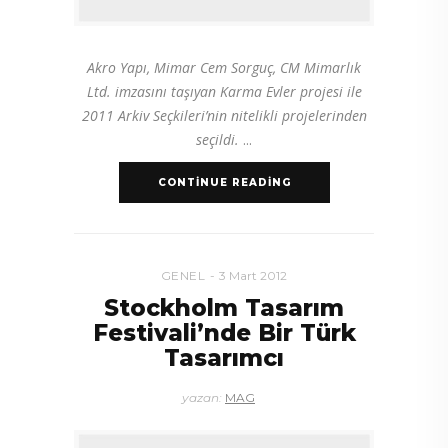
Akro Yapı, Mimar Cem Sorguç, CM Mimarlık
Ltd. imzasını taşıyan Karma Evler projesi ile
2011 Arkiv Seçkileri’nin nitelikli projelerinden
seçildi.
CONTINUE READING
GENEL
3 Mart 2012
Stockholm Tasarım
Festivali’nde Bir Türk
Tasarımcı
yazan:
MAG