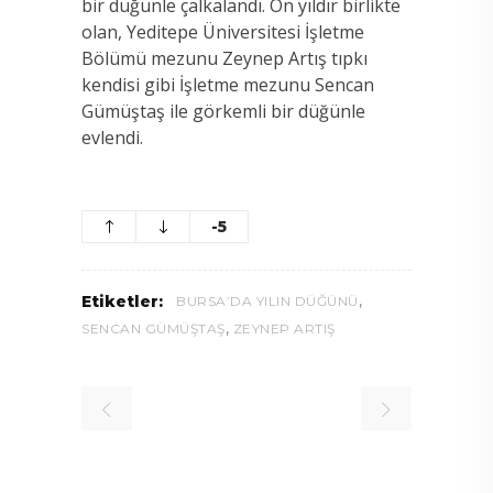
bir düğünle çalkalandı. On yıldır birlikte
olan, Yeditepe Üniversitesi İşletme
Bölümü mezunu Zeynep Artış tıpkı
kendisi gibi İşletme mezunu Sencan
Gümüştaş ile görkemli bir düğünle
evlendi.
-5
,
Etiketler:
BURSA’DA YILIN DÜĞÜNÜ
,
SENCAN GÜMÜŞTAŞ
ZEYNEP ARTIŞ