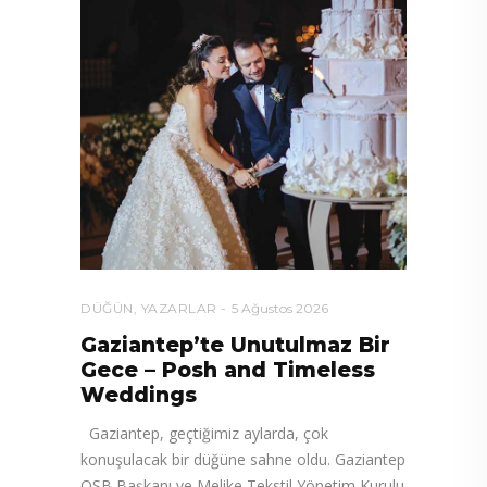
DÜĞÜN
,
YAZARLAR
5 Ağustos 2026
Gaziantep’te Unutulmaz Bir
Gece – Posh and Timeless
Weddings
Gaziantep, geçtiğimiz aylarda, çok
konuşulacak bir düğüne sahne oldu. Gaziantep
OSB Başkanı ve Melike Tekstil Yönetim Kurulu