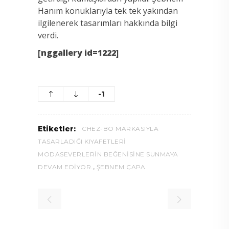
Hanım konuklarıyla tek tek yakından
ilgilenerek tasarımları hakkında bilgi
verdi.
[nggallery id=1222]
-1
Etiketler:
CHEZ-BO MARKASIYLA
TASARLADIĞI KIYAFETLERI
MODASEVERLERIN BEĞENISINE SUNMAYA
,
DEVAM EDIYOR.
ŞEBNEM ÇAPA