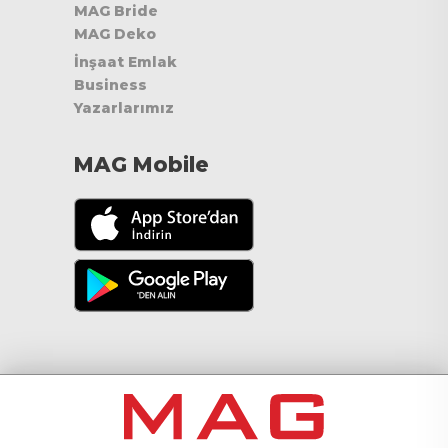
MAG Bride
MAG Deko
İnşaat Emlak
Business
Yazarlarımız
MAG Mobile