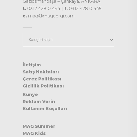
Gaziosmanpaşa – Çankaya, ANKARA
t.
0312 428 0 444 |
f.
0312 428 0 445
e.
mag@magdergi.com
Kategoriler
İletişim
Satış Noktaları
Çerez Politikası
Gizlilik Politikası
Künye
Reklam Verin
Kullanım Koşulları
MAG Summer
MAG Kids