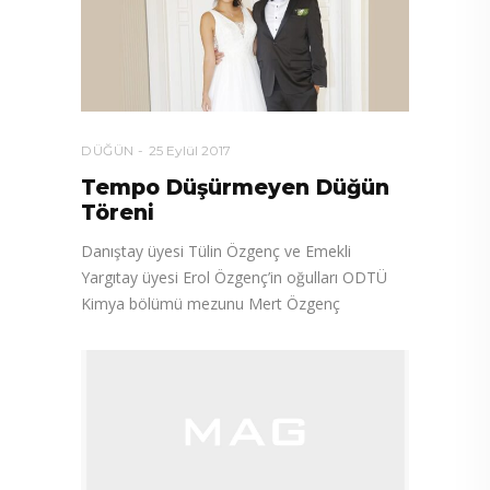
DÜĞÜN
25 Eylül 2017
Tempo Düşürmeyen Düğün
Töreni
Danıştay üyesi Tülin Özgenç ve Emekli
Yargıtay üyesi Erol Özgenç’in oğulları ODTÜ
Kimya bölümü mezunu Mert Özgenç