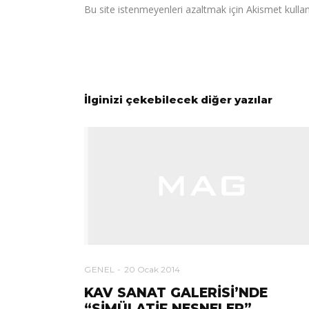
Bu site istenmeyenleri azaltmak için Akismet kullan
İlginizi çekebilecek diğer yazılar
GENEL
20 Ocak 2014
KAV SANAT GALERİSİ’NDE
“SİMÜLATİF NESNELER”