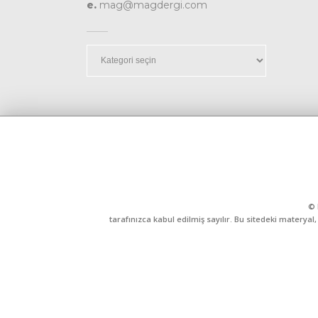
e.
mag@magdergi.com
Kategoriler
© 
tarafınızca kabul edilmiş sayılır. Bu sitedeki matery