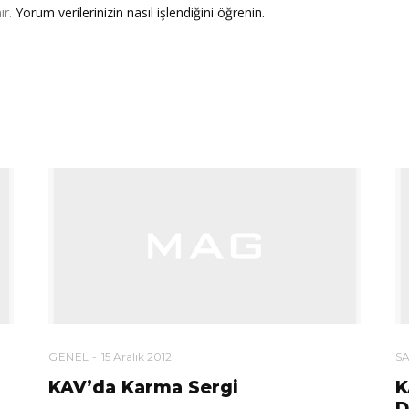
ır.
Yorum verilerinizin nasıl işlendiğini öğrenin.
GENEL
15 Aralık 2012
S
KAV’da Karma Sergi
K
D