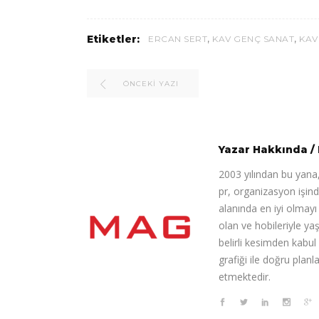
,
,
Etiketler:
ERCAN SERT
KAV GENÇ SANAT
KAV
ÖNCEKI YAZI
Yazar Hakkında
/
2003 yılından bu yana,
pr, organizasyon işin
alanında en iyi olmay
olan ve hobileriyle ya
belirli kesimden kabul
grafiği ile doğru pla
etmektedir.