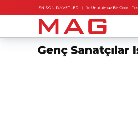
EN SON DAVETLER
Gaziantep’te Unutulmaz Bir Gece – Posh and
Genç Sanatçılar I