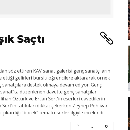
şık Saçtı
ndan söz ettiren KAV sanat galerisi genç sanatçıların
e ettiği gelirleri burslu öğrencilere aktararak örnek
nç sanatçılara destek olmaya devam ediyor. Genç
ç sanat”ta düzenlenen davette genç sanatçılar
lihan Öztürk ve Ercan Sert’in eserleri davetlilerin
n Sert’in tabloları dikkat çekerken Zeynep Pehlivan
 çıkardığı “böcek” temalı eserler ilgiyle incelendi.
0