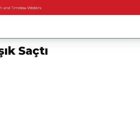
 Timeless Weddings
Bodrum’dan İngiltere’ye Kısa Bir Yolculuk
Bodrum’un 
şık Saçtı