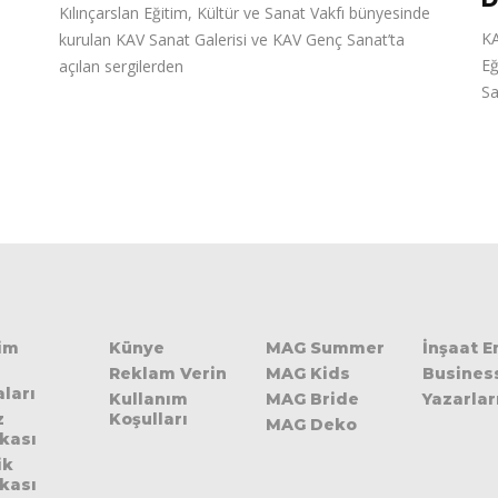
Kılınçarslan Eğitim, Kültür ve Sanat Vakfı bünyesinde
KA
kurulan KAV Sanat Galerisi ve KAV Genç Sanat’ta
Eğ
açılan sergilerden
Sa
şim
Künye
MAG Summer
İnşaat 
Reklam Verin
MAG Kids
Busines
ları
Kullanım
MAG Bride
Yazarlar
z
Koşulları
MAG Deko
ikası
ik
ikası