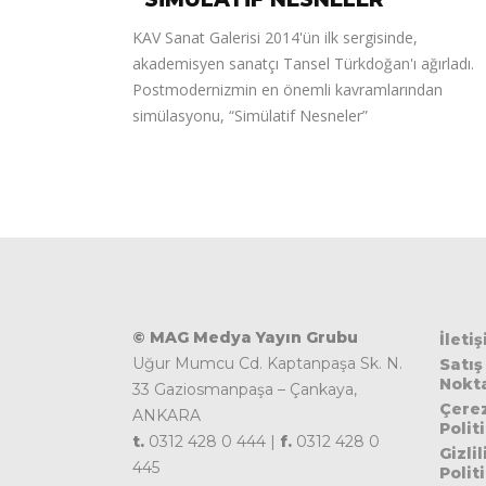
KAV Sanat Galerisi 2014'ün ilk sergisinde,
akademisyen sanatçı Tansel Türkdoğan'ı ağırladı.
Postmodernizmin en önemli kavramlarından
simülasyonu, “Simülatif Nesneler”
© MAG Medya Yayın Grubu
İleti
Uğur Mumcu Cd. Kaptanpaşa Sk. N.
Satış
Nokta
33 Gaziosmanpaşa – Çankaya,
Çere
ANKARA
Polit
t.
0312 428 0 444 |
f.
0312 428 0
Gizlil
445
Polit