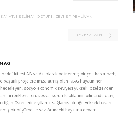
,
,
 SANAT
NESLIHAN ÖZTÜRK
ZEYNEP PEHLIVAN
SONRAKI YAZI
MAG
 hedef kitlesi AB ve A+ olarak belirlenmiş bir çok baskı, web,
de başarılı projelere imza atmış olan MAG hayatın her
ı hedefleyen, sosyo-ekonomik seviyesi yüksek, özel zevkleri
şamını renklendiren, sosyal sorumluluklarının bilincinde olan,
 ettiği müşterilerine yıllardır sağlamış olduğu yüksek başarı
nlanmış bir büyüme ile sektöründeki hayatına devam