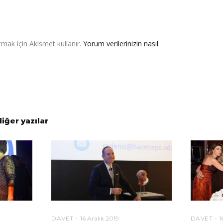
tmak için Akismet kullanır.
Yorum verilerinizin nasıl
diğer yazılar
DAVET
16 Aralık 2019
DAVET
1