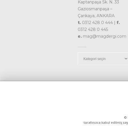
Kaptanpaşa Sk. N. 33
Gaziosmanpaşa –
Çankaya, ANKARA
t.
0312 428 0 444 |
f.
0312 428 0 445
e.
mag@magdergi.com
Kategoriler
© 
tarafınızca kabul edilmiş sa