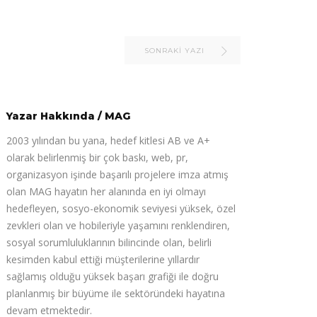
SONRAKI YAZI
Yazar Hakkında
/
MAG
2003 yılından bu yana, hedef kitlesi AB ve A+
olarak belirlenmiş bir çok baskı, web, pr,
organizasyon işinde başarılı projelere imza atmış
olan MAG hayatın her alanında en iyi olmayı
hedefleyen, sosyo-ekonomik seviyesi yüksek, özel
zevkleri olan ve hobileriyle yaşamını renklendiren,
sosyal sorumluluklarının bilincinde olan, belirli
kesimden kabul ettiği müşterilerine yıllardır
sağlamış olduğu yüksek başarı grafiği ile doğru
planlanmış bir büyüme ile sektöründeki hayatına
devam etmektedir.