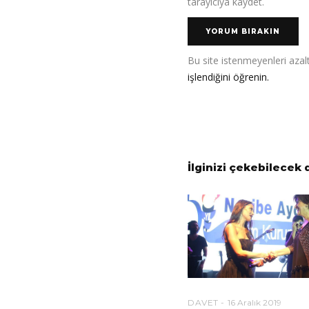
tarayıcıya kaydet.
Bu site istenmeyenleri azal
işlendiğini öğrenin.
İlginizi çekebilecek 
DAVET
16 Aralık 2019