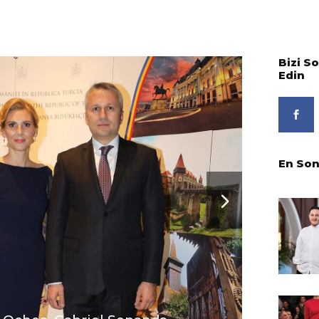
Bizi S
Edin
En Son