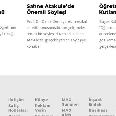
Sahne Atakule’de
Öğret
nü
Önemli Söyleşi
Kutla
Prof. Dr. Deniz Demiryürek, medikal
Büyük Kol
m öğretmen
estetik konusundaki son gelişmeler
“Öğretmen
 yıl olduğu
temalı bir söyleşi düzenledi. Sahne
düzenlenen
Atakule’de gerçekleştirilen söyleşiye
göz kamaş
konuklar
gerçekleş
İletişim
Künye
MAG
İnşaat
Summer
Emlak
Satış
Reklam
Noktaları
Verin
MAG
Business
Kids