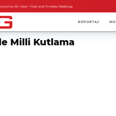
 Bir Gece – Posh and Timeless Weddings
Bodrum’dan İngiltere’ye Kısa Bir 
RÖPORTAJ
MO
e Milli Kutlama