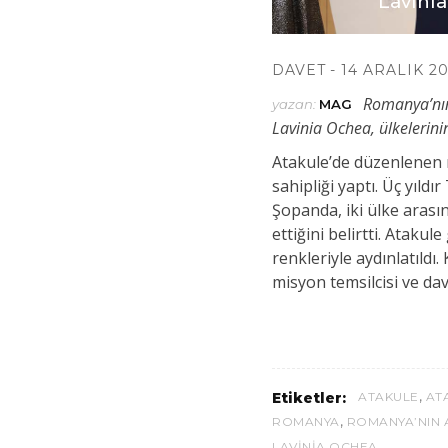
Lavini
DAVET
14 ARALIK 2
Romanya’nın
yazan:
MAG
Lavinia Ochea, ülkelerinin
Atakule’de düzenlenen 
sahipliği yaptı. Üç yıld
Şopanda, iki ülke arası
ettiğini belirtti. Atak
renkleriyle aydınlatıldı
misyon temsilcisi ve dave
a Thekkat
,
Etiketler:
ATAKULE
AT
,
ROMANYA
ROMANYA’NIN 
LAVINIA OCHEA