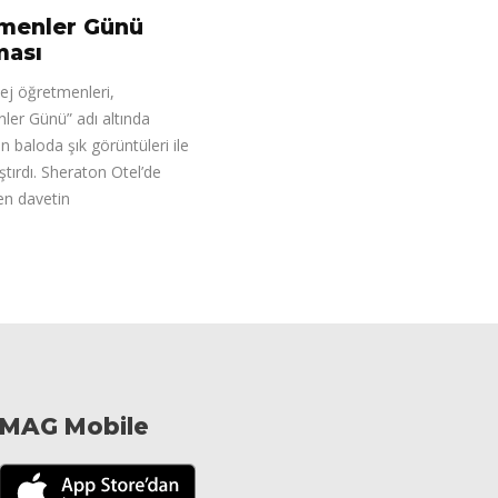
menler Günü
ması
ej öğretmenleri,
ler Günü” adı altında
 baloda şık görüntüleri ile
tırdı. Sheraton Otel’de
en davetin
MAG Mobile