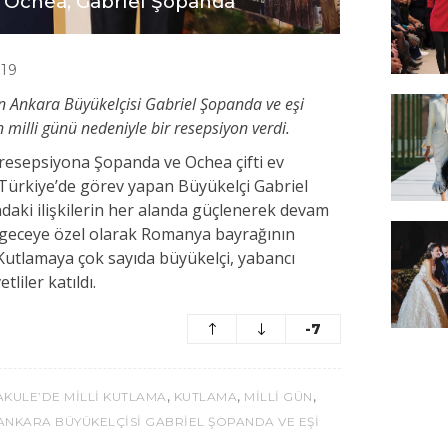
a Ochea, Gabriel Şopanda
019
 Ankara Büyükelçisi Gabriel Şopanda ve eşi
 milli günü nedeniyle bir resepsiyon verdi.
resepsiyona Şopanda ve Ochea çifti ev
ır Türkiye’de görev yapan Büyükelçi Gabriel
ndaki ilişkilerin her alanda güçlenerek devam
ule geceye özel olarak Romanya bayrağının
. Kutlamaya çok sayıda büyükelçi, yabancı
tliler katıldı.
-7
,
,
,
AKULE’DE MILLI KUTLAMA
KUTLAMA
MILLI GÜN
ANKARA BÜYÜKELÇISI GABRIEL ŞOPANDA VE EŞI