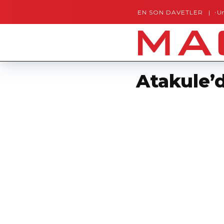
EN SON DAVETLER
Gaziantep’te Unutulmaz
Atakule’d