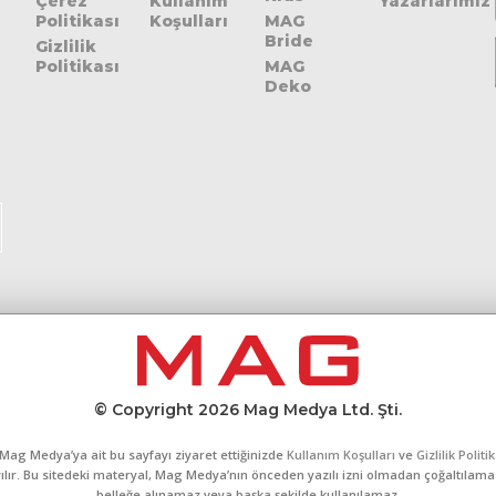
Çerez
Kullanım
Yazarlarımız
Politikası
Koşulları
MAG
Bride
Gizlilik
Politikası
MAG
Deko
© Copyright 2026 Mag Medya Ltd. Şti.
Mag Medya’ya ait bu sayfayı ziyaret ettiğinizde
Kullanım Koşulları
ve
Gizlilik Politi
yılır. Bu sitedeki materyal, Mag Medya’nın önceden yazılı izni olmadan çoğaltılamaz
belleğe alınamaz veya başka şekilde kullanılamaz.