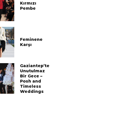
Kırmızı
Pembe
Feminene
Karşı
Gaziantep’te
Unutulmaz
Bir Gece –
Posh and
Timeless
Weddings
Ali Boydak