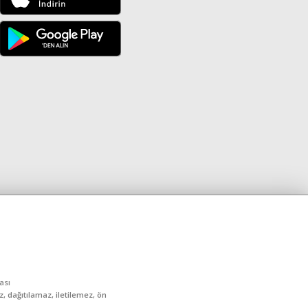
kası
, dağıtılamaz, iletilemez, ön