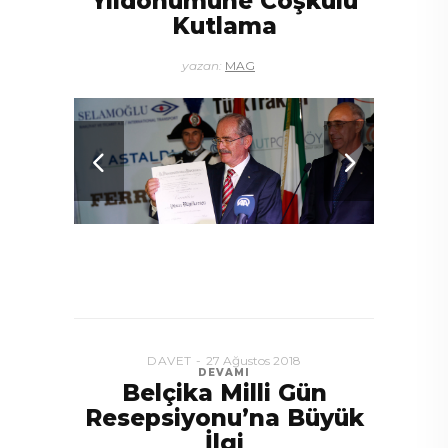
Yıldönümüne Coşkulu
Kutlama
yazan:
MAG
DAVET
27 Ağustos 2018
DEVAMI
Belçika Milli Gün
Resepsiyonu’na Büyük
İlgi