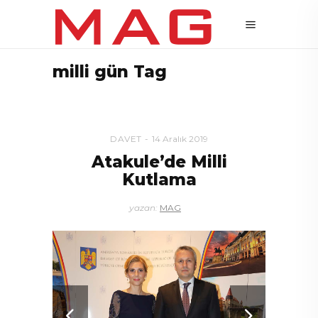
milli gün Tag
DAVET
14 Aralık 2019
Atakule’de Milli
Kutlama
yazan:
MAG