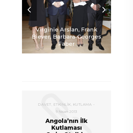
Virginie Arslan, Frank
Biever, Barbara-Georges
Faber
 Isaac
DEVAMI
DAVET
,
ETKINLIK
,
KUTLAMA
9 Nisan 2013
Angola’nın İlk
Kutlaması