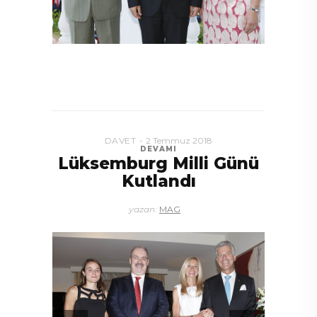
BE
EN
DAVET
2 Temmuz 2018
DEVAMI
Lüksemburg Milli Günü
Kutlandı
yazan:
MAG