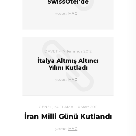
SwissOtel’de
yazan:
MAG
DAVET
17 Temmuz 2012
İtalya Altmış Altıncı
Yılını Kutladı
yazan:
MAG
GENEL
,
KUTLAMA
6 Mart 2011
İran Milli Günü Kutlandı
yazan:
MAG