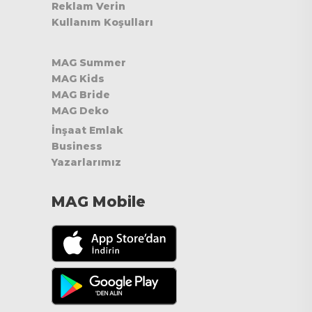
Reklam Verin
Kullanım Koşulları
MAG Summer
MAG Kids
MAG Bride
MAG Deko
İnşaat Emlak
Business
Yazarlarımız
MAG Mobile