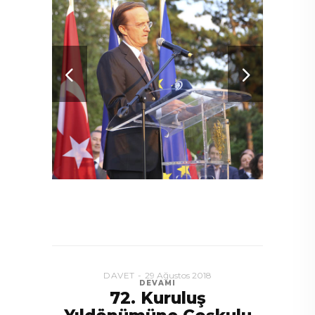
alan
DAVET
29 Ağustos 2018
DEVAMI
72. Kuruluş