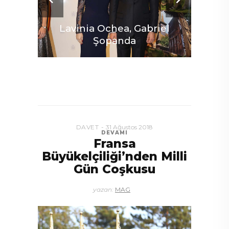
Lavinia Ochea, Gabriel
Şopanda
DAVET
31 Ağustos 2018
DEVAMI
Fransa
Büyükelçiliği’nden Milli
Gün Coşkusu
yazan:
MAG