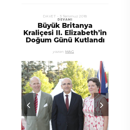
Ann
DAVET
3 Temmuz 2018
DEVAMI
Büyük Britanya
Kraliçesi II. Elizabeth’in
Doğum Günü Kutlandı
yazan:
MAG