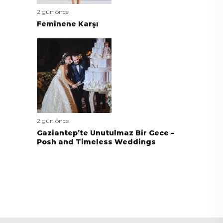
2 gün önce
Feminene Karşı
2 gün önce
Gaziantep’te Unutulmaz Bir Gece –
Posh and Timeless Weddings