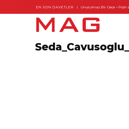
EN SON DAVETLER
Gaziantep’te Unutulmaz Bir Gece – Posh and 
Seda_Cavusoglu_