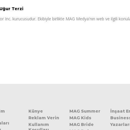
Uğur Terzi
r Inc. kurucusudur. Ekibiyle birlikte MAG Medya'nın web ve ilgili konul
şim
Künye
MAG Summer
İnşaat 
Reklam Verin
MAG Kids
Busines
ları
Kullanım
MAG Bride
Yazarlar
z
Koşulları