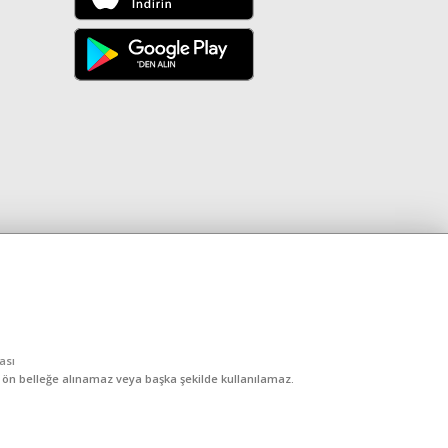
kası
, ön belleğe alınamaz veya başka şekilde kullanılamaz.