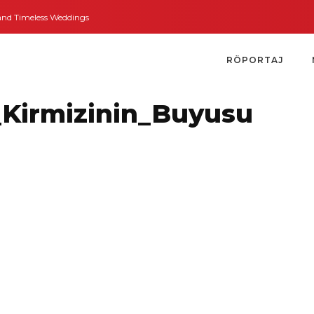
Timeless Weddings
Bodrum’dan İngiltere’ye Kısa Bir Yolculuk
Bodrum’un A
RÖPORTAJ
Kirmizinin_Buyusu