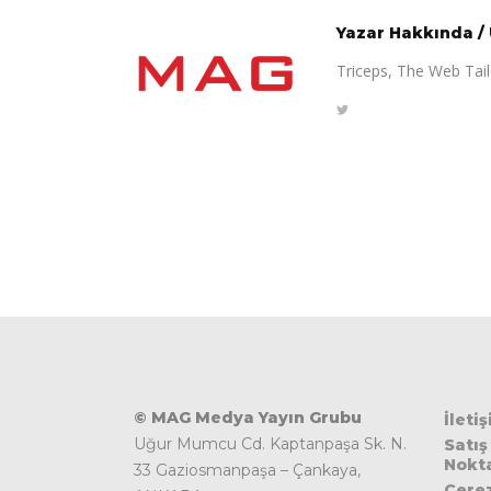
Yazar Hakkında
/
Triceps, The Web Tailo
© MAG Medya Yayın Grubu
İleti
Uğur Mumcu Cd. Kaptanpaşa Sk. N.
Satış
Nokta
33 Gaziosmanpaşa – Çankaya,
Çere