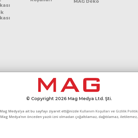
MAG Deko
ikası
ik
ikası
© Copyright 2026 Mag Medya Ltd. Şti.
Mag Medya’ya ait bu sayfayı ziyaret ettiğinizde
Kullanım Koşulları
ve
Gizlilik Politi
al, Mag Medya’nın önceden yazılı izni olmadan çoğaltılamaz, dağıtılamaz, iletilemez