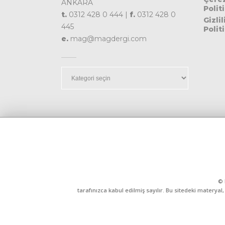
ANKARA
Polit
t.
0312 428 0 444 |
f.
0312 428 0
Gizlil
445
Polit
e.
mag@magdergi.com
Kategoriler
© 
tarafınızca kabul edilmiş sayılır. Bu sitedeki matery