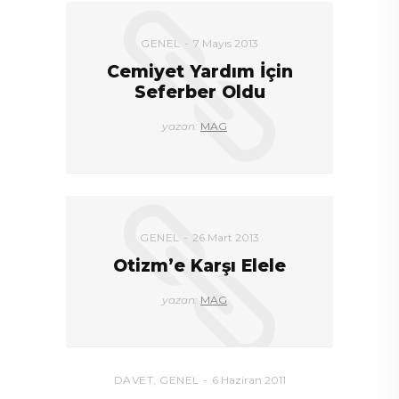
GENEL
7 Mayıs 2013
Cemiyet Yardım İçin
Seferber Oldu
yazan:
MAG
GENEL
26 Mart 2013
Otizm’e Karşı Elele
yazan:
MAG
DAVET
,
GENEL
6 Haziran 2011