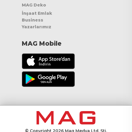
MAG Deko
İnşaat Emlak
Business
Yazarlarımız
MAG Mobile
© Copyright 2026 Mag Medya Ltd. Şti.