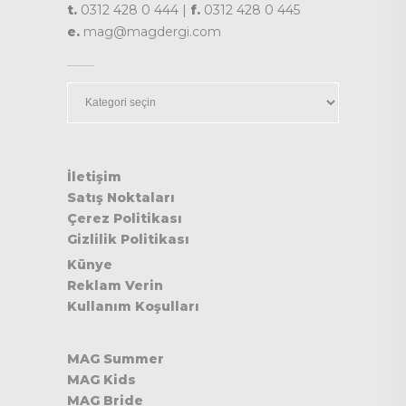
t.
0312 428 0 444 |
f.
0312 428 0 445
e.
mag@magdergi.com
Kategoriler
İletişim
Satış Noktaları
Çerez Politikası
Gizlilik Politikası
Künye
Reklam Verin
Kullanım Koşulları
MAG Summer
MAG Kids
MAG Bride