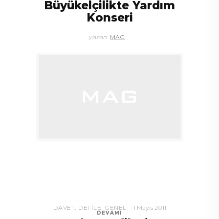
Büyükelçilikte Yardım
Konseri
yazan:
MAG
DAVET
,
DEFILE
,
GENEL
1 Mayıs 2011
DEVAMI