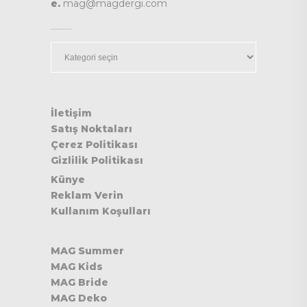
e.
mag@magdergi.com
Kategoriler
İletişim
Satış Noktaları
Çerez Politikası
Gizlilik Politikası
Künye
Reklam Verin
Kullanım Koşulları
MAG Summer
MAG Kids
MAG Bride
MAG Deko