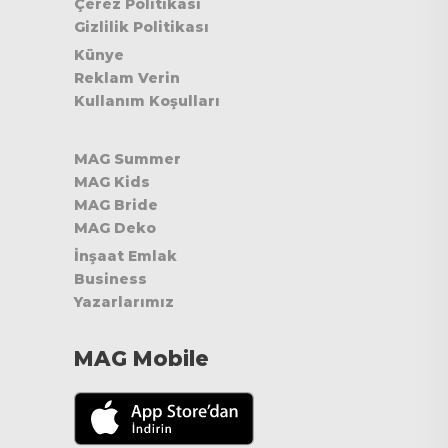
Çerez Politikası
Gizlilik Politikası
Künye
Reklam Verin
Kullanım Koşulları
MAG Summer
MAG Kids
MAG Bride
MAG Deko
İnşaat Emlak
Business
Yazarlarımız
MAG Mobile