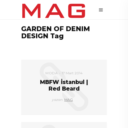
GARDEN OF DENIM
DESIGN Tag
MODA
17 Mart 2014
MBFW İstanbul |
Red Beard
yazan:
MAG