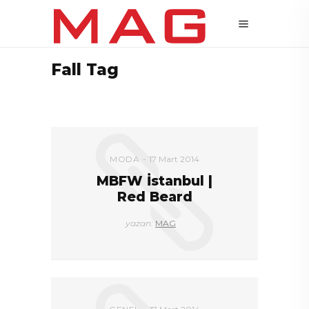
Fall Tag
MODA
17 Mart 2014
MBFW İstanbul |
Red Beard
yazan:
MAG