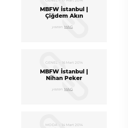
GENEL
17 Mart 2014
MBFW İstanbul |
Çiğdem Akın
yazan:
MAG
GENEL
16 Mart 2014
MBFW İstanbul |
Nihan Peker
yazan:
MAG
MODA
14 Mart 2014