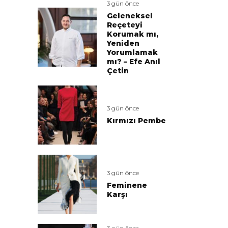
3 gün önce
Geleneksel
Reçeteyi
Korumak mı,
Yeniden
Yorumlamak
mı? – Efe Anıl
Çetin
3 gün önce
Kırmızı Pembe
3 gün önce
Feminene
Karşı