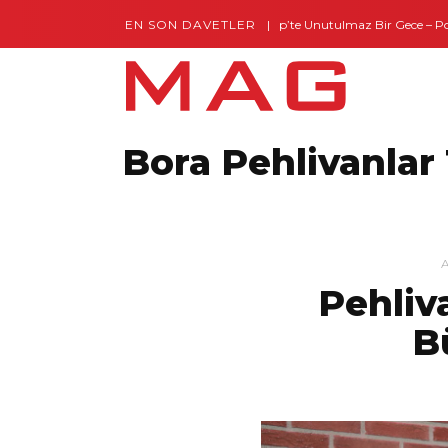
EN SON DAVETLER
Gaziantep’te Unutulmaz Bir Gece – Posh 
Bora Pehlivanlar
Pehliv
B