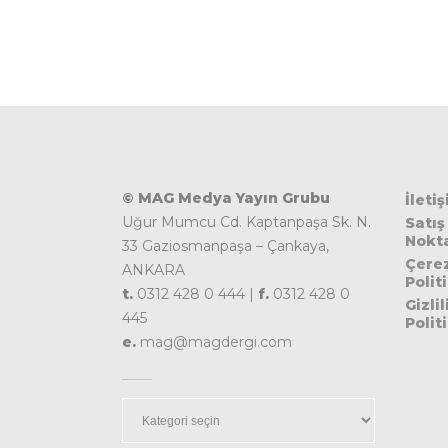
© MAG Medya Yayın Grubu
İleti
Uğur Mumcu Cd. Kaptanpaşa Sk. N.
Satış
Nokta
33 Gaziosmanpaşa – Çankaya,
Çere
ANKARA
Polit
t.
0312 428 0 444 |
f.
0312 428 0
Gizlil
445
Polit
e.
mag@magdergi.com
Kategoriler