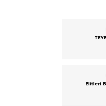
TEYE
i Develi
Elitleri