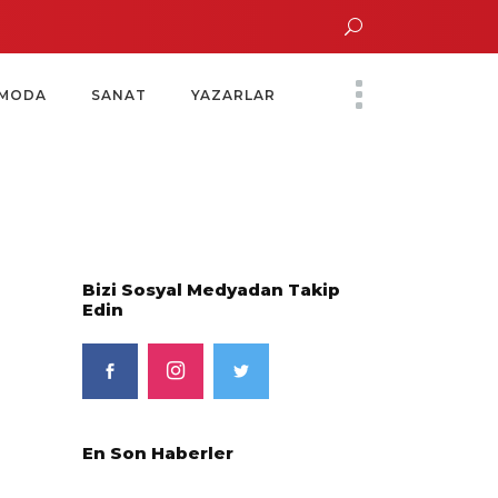
un Altın Saatinde Özel Davet
Yoko Ono Sergisi Özel Bir Davetle Açıldı
MODA
SANAT
YAZARLAR
Bizi Sosyal Medyadan Takip
Edin
En Son Haberler