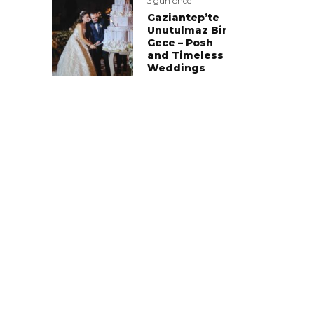
3 gün önce
Gaziantep’te
Unutulmaz Bir
Gece – Posh
and Timeless
Weddings
Ali Sayar