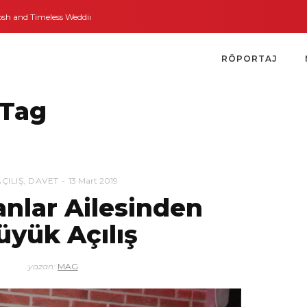
and Timeless Weddings
Bodrum’dan İngiltere’ye Kısa Bir Yolculuk
Bodrum’
RÖPORTAJ
 Tag
AÇILIŞ
,
DAVET
13 Mart 2019
anlar Ailesinden
üyük Açılış
yazan:
MAG