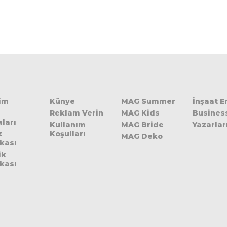
şim
Künye
MAG Summer
İnşaat 
Reklam Verin
MAG Kids
Busines
ları
Kullanım
MAG Bride
Yazarlar
z
Koşulları
MAG Deko
ikası
ik
ikası