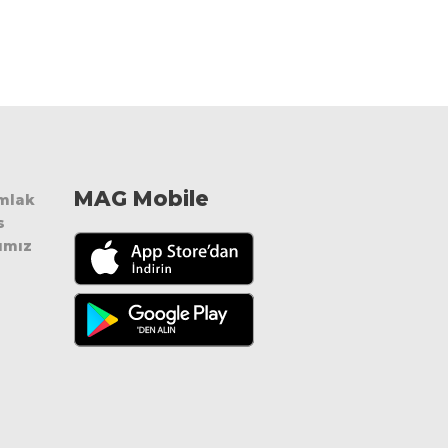
MAG Mobile
Emlak
s
ımız