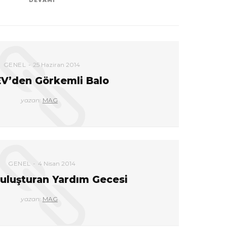
DEVAMI
GENEL
25 Haziran 2014
V’den Görkemli Balo
yazan:
MAG
GENEL
4 Nisan 2014
 Buluşturan Yardım Gecesi
yazan:
MAG