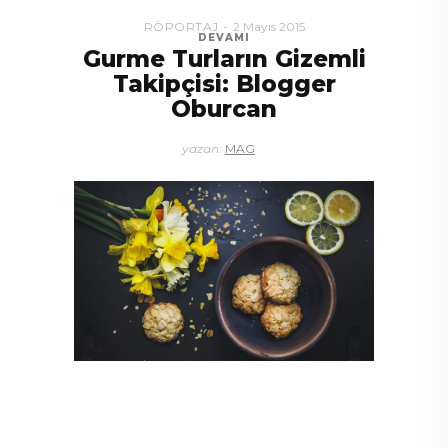
RÖPORTAJ
2 Mayıs 2015
DEVAMI
Gurme Turların Gizemli
Takipçisi: Blogger
Oburcan
yazan:
MAG