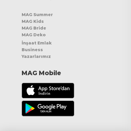
MAG Summer
MAG Kids
MAG Bride
MAG Deko
İnşaat Emlak
Business
Yazarlarımız
MAG Mobile