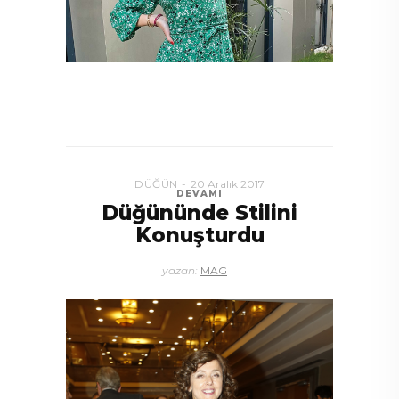
DÜĞÜN
20 Aralık 2017
DEVAMI
Düğününde Stilini
Konuşturdu
yazan:
MAG