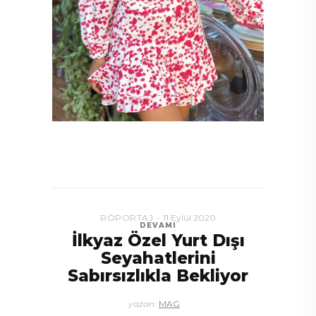
RÖPORTAJ
11 Eylül 2020
DEVAMI
İlkyaz Özel Yurt Dışı
Seyahatlerini
Sabırsızlıkla Bekliyor
yazan:
MAG