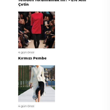
Yeniden Yorumlamak mı? – Efe Anıl
Çetin
4 gün önce
Kırmızı Pembe
4 gün önce