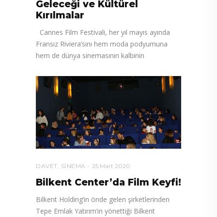
Geleceği ve Kültürel
Kırılmalar
Cannes Film Festivali, her yıl mayıs ayında
Fransız Riviera’sını hem moda podyumuna
hem de dünya sinemasının kalbinin
DAVET
,
SINEMA
25 Mart 2020
Bilkent Center’da Film Keyfi!
Bilkent Holding’in önde gelen şirketlerinden
Tepe Emlak Yatırım’ın yönettiği Bilkent