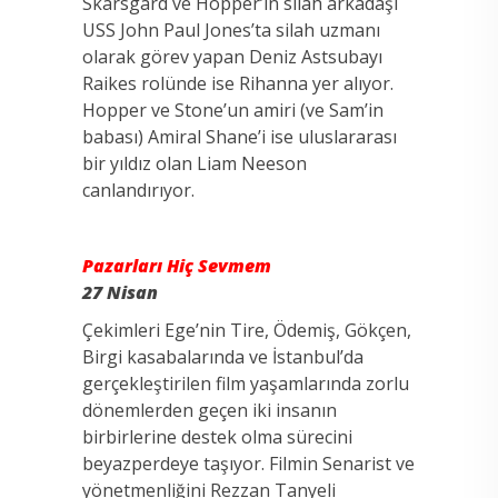
Skarsgård ve Hopper’ın silah arkadaşı
USS John Paul Jones’ta silah uzmanı
olarak görev yapan Deniz Astsubayı
Raikes rolünde ise Rihanna yer alıyor.
Hopper ve Stone’un amiri (ve Sam’in
babası) Amiral Shane’i ise uluslararası
bir yıldız olan Liam Neeson
canlandırıyor.
Pazarları Hiç Sevmem
27 Nisan
Çekimleri Ege’nin Tire, Ödemiş, Gökçen,
Birgi kasabalarında ve İstanbul’da
gerçekleştirilen film yaşamlarında zorlu
dönemlerden geçen iki insanın
birbirlerine destek olma sürecini
beyazperdeye taşıyor. Filmin Senarist ve
yönetmenliğini Rezzan Tanyeli