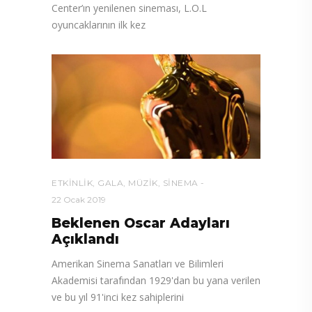
Center’ın yenilenen sineması, L.O.L
oyuncaklarının ilk kez
ETKINLIK
,
GALA
,
MÜZIK
,
SINEMA
22 Ocak 2019
Beklenen Oscar Adayları
Açıklandı
Amerikan Sinema Sanatları ve Bilimleri
Akademisi tarafından 1929'dan bu yana verilen
ve bu yıl 91'inci kez sahiplerini