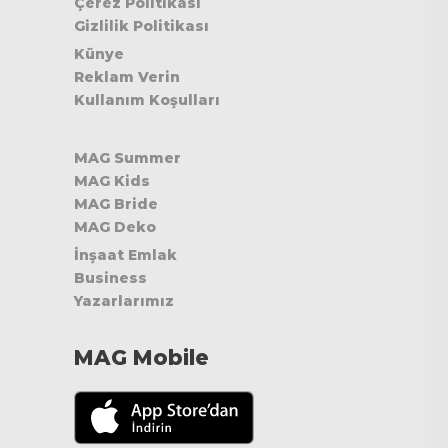
Çerez Politikası
Gizlilik Politikası
Künye
Reklam Verin
Kullanım Koşulları
MAG Summer
MAG Kids
MAG Bride
MAG Deko
İnşaat Emlak
Business
Yazarlarımız
MAG Mobile