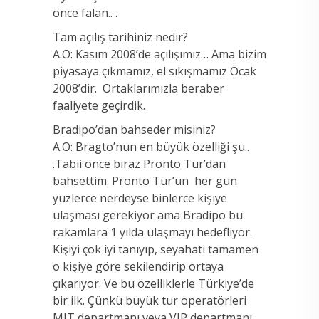
önce falan.. .
Tam açılış tarihiniz nedir?
A.O: Kasım 2008’de açılışımız… Ama bizim
piyasaya çıkmamız, el sıkışmamız Ocak
2008’dir. Ortaklarımızla beraber
faaliyete geçirdik.
Bradipo’dan bahseder misiniz?
A.O: Bragto’nun en büyük özelliği şu..
.Tabii önce biraz Pronto Tur’dan
bahsettim. Pronto Tur’un her gün
yüzlerce nerdeyse binlerce kişiye
ulaşması gerekiyor ama Bradipo bu
rakamlara 1 yılda ulaşmayı hedefliyor.
Kişiyi çok iyi tanıyıp, seyahati tamamen
o kişiye göre sekilendirip ortaya
çıkarıyor. Ve bu özelliklerle Türkiye’de
bir ilk. Çünkü büyük tur operatörleri
MIT departmanı veya VIP departmanı