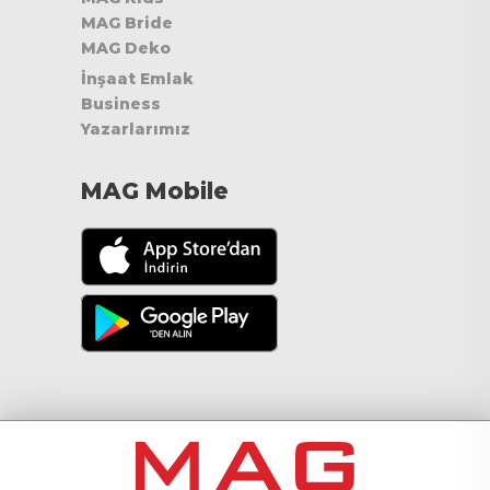
MAG Bride
MAG Deko
İnşaat Emlak
Business
Yazarlarımız
MAG Mobile