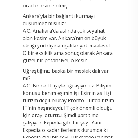
oradan esinlenilmiş.
Ankara’yla bir bağlantı kurmayı
düşünmez misiniz?
A.O: Anakara’da aslında çok seyahat
alan kesim var. Ankara’nın en büyük
eksiği yurtdışına uçaklar yok maalesef.
O bir eksiklik ama sonuç olarak Ankara
güzel bir potansiyel, o kesin.
Uğraştığınız başka bir meslek dalı var
mı?
A.O: Bir de IT işiyle uğraşıyoruz. Bilişim
konusu benim eşimin işi. Eşimin asıl işi
turizm değil. Nuray Pronto Tur’da bizim
IT’nin başındaydı. IT çok önemli olduğu
için orayı oturttu. Şimdi part time
çalışıyor. Expedia gibi bir şey. Yani
Expedia o kadar ilerlemiş durumda ki,
Expedia gibi bir şeyi Türkiye’de yapmak