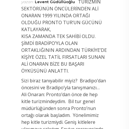
TURİZMİN
yazan:
Levent Güdüllüoğlu
SEKTÖRÜNÜN ÖNCÜLERİNDEN ALİ
ONARAN 1999 YILINDA ORTAĞI
OLDUĞU PRONTO TUR’UN GÜCÜNÜ
KATLAYARAK,
KISA ZAMANDA TEK SAHİBİ OLDU.
ŞİMDİ BRADİPO’YLA OLAN
ORTAKLIĞININ ARDINDAN TÜRKİYE’DE
KİŞİYE ÖZEL TATİL FIRSATLARI SUNAN
ALİ ONARAN BİZE BU BAŞARI
ÖYKÜSÜNÜ ANLATTI.
Sizi biraz tanıyabilir miyiz? Bradipo’dan
öncesini ve Bradipo’yla tanışmanızı…
Ali Onaran: Pronto’dan önce de hep
kitle turizmindeydim. Bil tur genel
müdürlüğünden sonra Pronto’nun
ortağı olarak başladım. Yönelimimiz
hep kitle turizmiydi. Geniş kitlelere
ulaşmaya çalıştım. Seviye çerçevesinde,