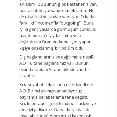
anladım. Bu şunun gibi: Pastaneniz var,
pasta satamıyorsanız ekmek satın. Ne
de olsa ikisi de undan yapılıyor. O kadar
farklı ki “incomen”la “outgoing”. Bunu
iyi ki genç yaşlarda görmüşüm çünkü iş
hayatımda çok faydası oldu ve o
doğrultuda Bradipo kendi işini yapan,
kişiye odaklanmış bir bölüm oldu.
Dış bağlantılarınız ve dağılımınız nasıl?
A.O: 16 tane bağlantımız var. Bunun
dışında toplam 5 tane ülkede var, biri
İstanbul.
Kriz seyahat sektörünü de etkiledi mi?
A.O: Birinci yılımızı tamamlıyoruz
bayramla beraber ama fena değiliz.
Krizle beraber geldi Bradipo Türkiye’ye
ama iyi gidiyoruz. Daha da iyi olacak
inşallah, çünkü hitap ettiği kesim çok