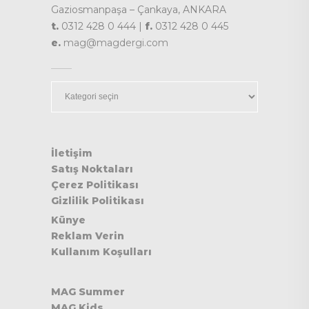
Gaziosmanpaşa – Çankaya, ANKARA
t.
0312 428 0 444 |
f.
0312 428 0 445
e.
mag@magdergi.com
Kategoriler
İletişim
Satış Noktaları
Çerez Politikası
Gizlilik Politikası
Künye
Reklam Verin
Kullanım Koşulları
MAG Summer
MAG Kids