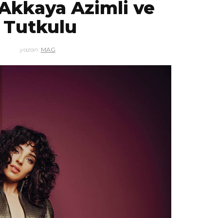
kkaya Azimli ve
Tutkulu
yazan:
MAG