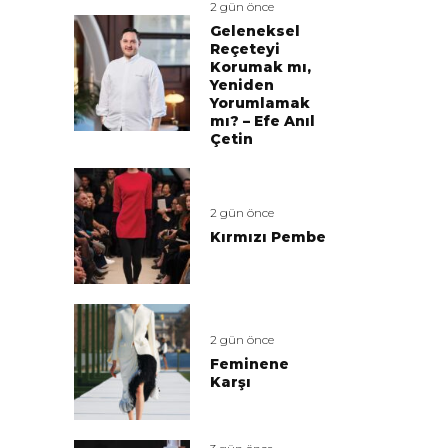
2 gün önce
Geleneksel
Reçeteyi
Korumak mı,
Yeniden
Yorumlamak
mı? – Efe Anıl
Çetin
2 gün önce
Kırmızı Pembe
2 gün önce
Feminene
Karşı