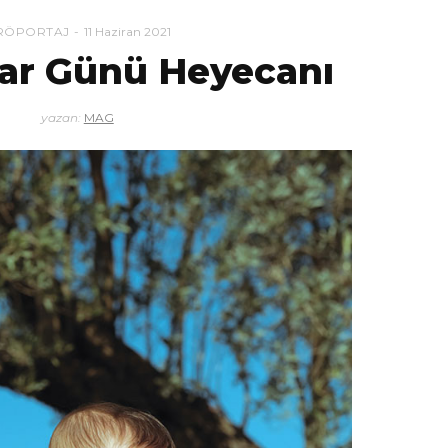
RÖPORTAJ
11 Haziran 2021
lar Günü Heyecanı
yazan:
MAG