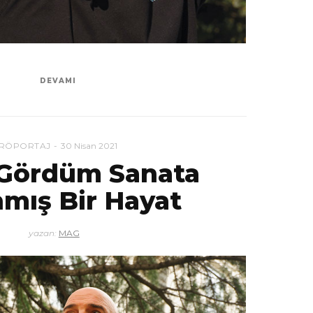
DEVAMI
RÖPORTAJ
30 Nisan 2021
 Gördüm Sanata
mış Bir Hayat
yazan:
MAG