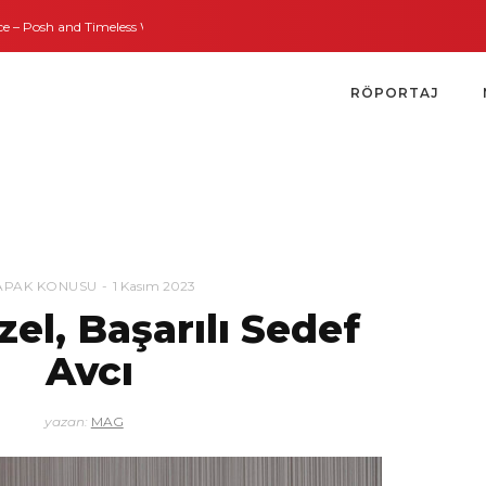
Timeless Weddings
Bodrum’dan İngiltere’ye Kısa Bir Yolculuk
Bodrum’un 
RÖPORTAJ
APAK KONUSU
1 Kasım 2023
zel, Başarılı Sedef
Avcı
yazan:
MAG