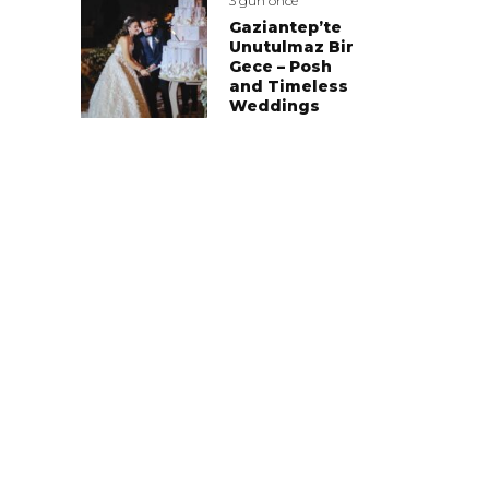
3 gün önce
Gaziantep’te
Unutulmaz Bir
Gece – Posh
and Timeless
Weddings