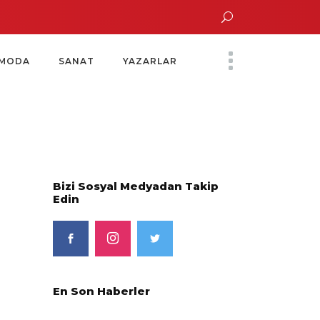
Altın Saatinde Özel Davet
Yoko Ono Sergisi Özel Bir Davetle Açıldı
Mont
MODA
SANAT
YAZARLAR
Bizi Sosyal Medyadan Takip
Edin
En Son Haberler