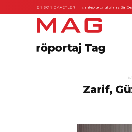
EN SON DAVETLER
Gaziantep’te Unutulmaz Bir Gece – Posh and 
röportaj Tag
K
Zarif, Gü