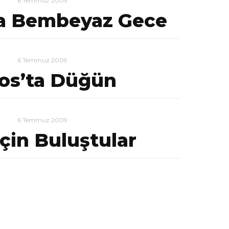
6 Temmuz 2009
a Bembeyaz Gece
6 Temmuz 2009
os’ta Düğün
6 Temmuz 2009
çin Buluştular
6 Temmuz 2009
tenin Gönülden
Desteği