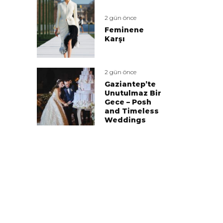
2 gün önce
Feminene
Karşı
2 gün önce
Gaziantep’te
Unutulmaz Bir
Gece – Posh
and Timeless
Weddings