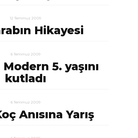
12 Temmuz 2009
arabın Hikayesi
6 Temmuz 2009
 Modern 5. yaşını
kutladı
6 Temmuz 2009
oç Anısına Yarış