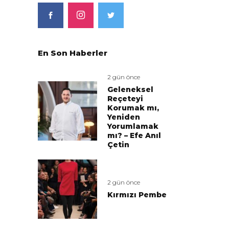
En Son Haberler
2 gün önce
Geleneksel
Reçeteyi
Korumak mı,
Yeniden
Yorumlamak
mı? – Efe Anıl
Çetin
2 gün önce
Kırmızı Pembe