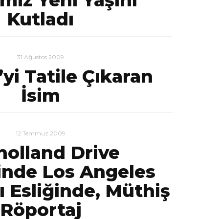
mız Yeni Yaşını
Kutladı
31 Ağustos 2009
yi Tatile Çıkaran
İsim
12 Temmuz 2009
holland Drive
inde Los Angeles
 Esliğinde, Müthiş
Röportaj