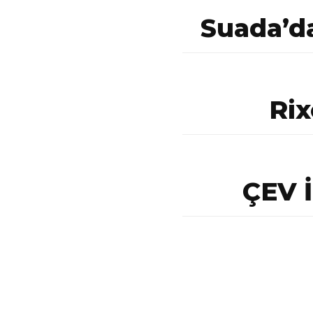
Suada’d
Rix
ÇEV İ
Sosye