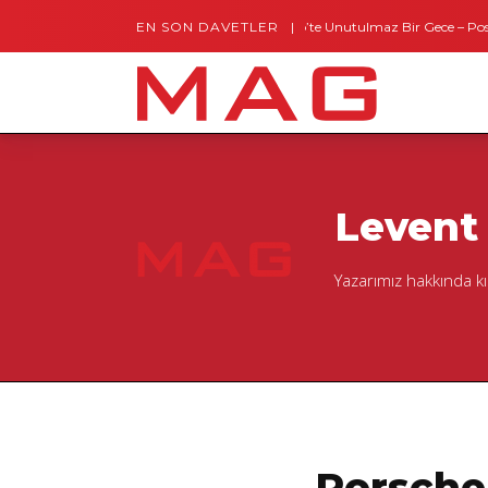
EN SON DAVETLER
Gaziantep’te Unutulmaz Bir Gece – Posh and
Levent
Yazarımız hakkında k
Porsche