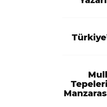
Yazarı
Türkiye’
Mul
Tepeler
Manzarası