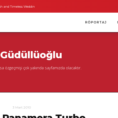
 Timeless Weddings
Bodrum’dan İngiltere’ye Kısa Bir Yolculuk
Bodrum’un
RÖPORTAJ
 Güdüllüoğlu
ısa özgeçmişi çok yakında sayfamızda olacaktır.
3 Mart 2010
 Panamera Turbo