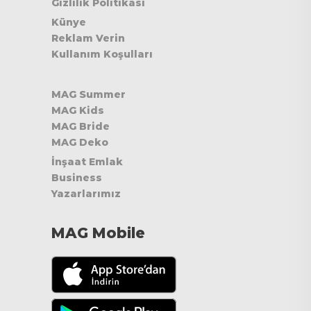
Gizlilik Politikası
Künye
Reklam Verin
Kullanım Koşulları
MAG Summer
MAG Kids
MAG Bride
MAG Deko
İnşaat Emlak
Business
Yazarlarımız
MAG Mobile