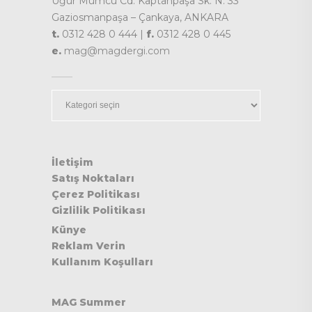
Uğur Mumcu Cd. Kaptanpaşa Sk. N. 33
Gaziosmanpaşa – Çankaya, ANKARA
t.
0312 428 0 444 |
f.
0312 428 0 445
e.
mag@magdergi.com
Kategoriler
İletişim
Satış Noktaları
Çerez Politikası
Gizlilik Politikası
Künye
Reklam Verin
Kullanım Koşulları
MAG Summer