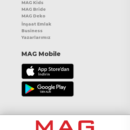
MAG Kids
MAG Bride
MAG Deko
İnşaat Emlak
Business
Yazarlarımız
MAG Mobile